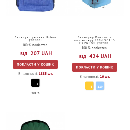
Аксесуар рюкзак Urban
Аксесуар Рюкзак з
(70500)
поліестеру 600d SOL'S
EXPRESS (70200)
100 % поліестер
100 % поліестер
207
UAH
424
UAH
ПОКЛАСТИ У КОШИК
ПОКЛАСТИ У КОШИК
В наявності:
1885
шт.
В наявності:
16
шт.
3
8
220
SOL'S