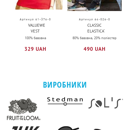
Артикул 61-376-0
Артикул 64-026-0
VALUEWEIGHT
CLASSIC
VEST
ELASTICATED
LADY-
CUFF
100% бавовна
80% бавовна, 20% поліестер
FIT
JOG
329 UAH
490 UAH
PANTS
ВИРОБНИКИ