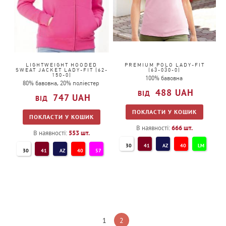
LIGHTWEIGHT HOODED
PREMIUM POLO LADY-FIT
SWEAT JACKET LADY-FIT (62-
(63-030-0)
150-0)
100% бавовна
80% бавовна, 20% поліестер
488
UAH
747
UAH
ПОКЛАСТИ У КОШИК
ПОКЛАСТИ У КОШИК
В наявності:
666
шт.
В наявності:
553
шт.
30
41
AZ
40
LM
30
41
AZ
40
57
NE
YT
44
93
94
44
GL
94
38
ZU
34
TM
ZU
PE
3M
PE
36
47
51
36
47
51
1
2