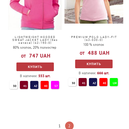
LIGHTWEIGHT HOODED
PREMIUM POLO LADY-FIT
SWEAT JACKET LADY (без
(63-030-0)
начеса) (62-150-0)
100 % хлопок
80% хлопок, 20% полиэстер
488
UAH
747
UAH
КУПИТЬ
КУПИТЬ
В наличии:
666
шт.
В наличии:
553
шт.
30
41
AZ
40
LM
30
41
AZ
40
57
NE
YT
44
93
94
44
GL
94
38
ZU
34
TM
ZU
PE
3M
PE
36
47
51
36
47
51
1
2