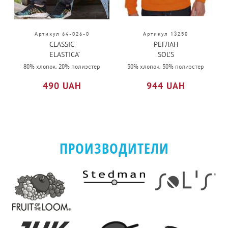
Артикул 64-026-0
Артикул 13250
CLASSIC
РЕГЛАН
ELASTICATED
SOL’S
CUFF
NEW
80% хлопок, 20% полиэстер
50% хлопок, 50% полиэстер
JOG
SUPREME
490 UAH
944 UAH
PANTS
ПРОИЗВОДИТЕЛИ