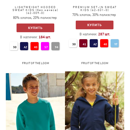
LIGHTWEIGHT HOODED
PREMIUM SET-IN SWEAT
SWEAT KIDS (без начеса)
KIDS (62-031-0)
(62-009-0)
70% хлопок, 30% полиэстер
80% хлопок, 20% полиэстер
КУПИТЬ
КУПИТЬ
В наличии:
287
шт.
В наличии:
184
шт.
30
41
AZ
40
YT
30
AZ
40
57
94
94
34
38
32
36
ZU
PE
36
51
FRUIT OF THE LOOM
FRUIT OF THE LOOM
51