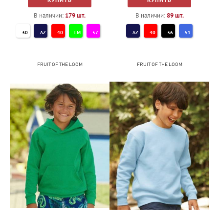
В наличии:
179
шт.
В наличии:
89
шт.
30
AZ
40
LM
57
AZ
40
36
51
ZU
36
XK
51
FRUIT OF THE LOOM
FRUIT OF THE LOOM