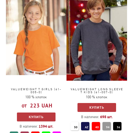
51
60
38
VF
32
ZU
PE
36
47
51
VALUEWEIGHT T GIRLS (61-
VALUEWEIGHT LONG SLEEVE
005-0)
T KIDS (61-007-0)
100 % хлопок
100 % хлопок
223
UAH
КУПИТЬ
В наличии:
698
шт.
КУПИТЬ
В наличии:
1394
шт.
30
AZ
40
94
36