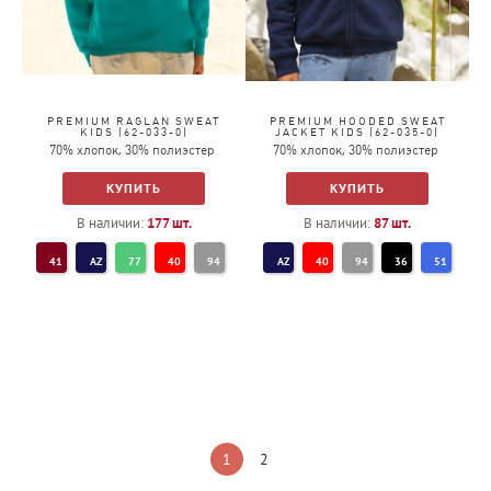
PREMIUM RAGLAN SWEAT
PREMIUM HOODED SWEAT
KIDS (62-033-0)
JACKET KIDS (62-035-0)
70% хлопок, 30% полиэстер
70% хлопок, 30% полиэстер
КУПИТЬ
КУПИТЬ
В наличии:
177
шт.
В наличии:
87
шт.
41
AZ
77
40
94
AZ
40
94
36
51
38
32
36
51
1
2