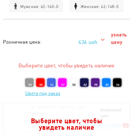
Мужская: 62-140-0
Женская: 62-148-0
узнать
436 uah
Розничная цена:
цену
436 uah
Тираж от 1 шт. :
Выберите цвет, чтобы увидеть наличие
94
40
51
57
30
AZ
PE
ZU
36
Цвета под заказ
*
А - ширина; B - длина; С - рост
Выбранный
ребёнка
цвет:
*
Отклонения +/- 2см
Выберите цвет, чтобы
Как подобрать размер
увидеть наличие