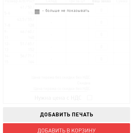
Размер A/B/Рост
Склад
Грн за шт.
Ваш заказ
Сумма
41 / 50 /
- больше не показывать
5-6
116
43,5 / 55 /
7-8
128
9-
46 / 60 /
11
140
12-
51 / 65 /
13
152
14-
56 / 71 /
15
164
Цена тиража без скидки без НДС:
Скидка:
Цена тиража со скидки без НДС:
Нужна цена с НДС
ДОБАВИТЬ ПЕЧАТЬ
ДОБАВИТЬ В КОРЗИНУ