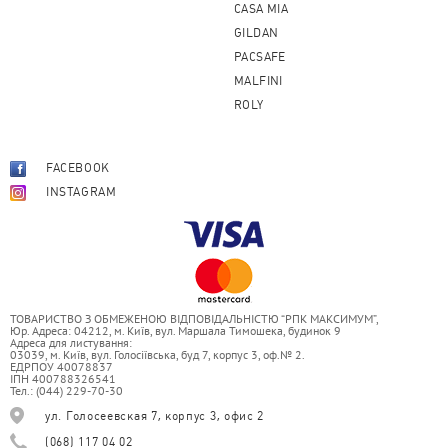
CASA MIA
GILDAN
PACSAFE
MALFINI
ROLY
FACEBOOK
INSTAGRAM
ТОВАРИСТВО З ОБМЕЖЕНОЮ ВІДПОВІДАЛЬНІСТЮ “РПК МАКСИМУМ”,
Юр. Адреса: 04212, м. Київ, вул. Маршала Тимошека, будинок 9
Адреса для листування:
03039, м. Київ, вул. Голосіївська, буд 7, корпус 3, оф.№ 2.
ЕДРПОУ 40078837
ІПН 400788326541
Тел.: (044) 229-70-30
ул. Голосеевская 7, корпус 3, офис 2
(068) 117 04 02