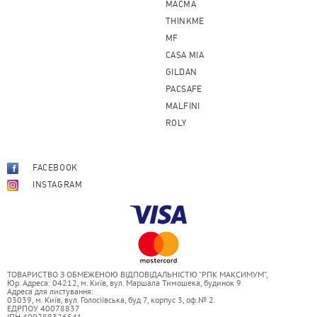
После печати ткань с изображением могут давать
MACMA
незначительную усадку – зависит от типа ткани.
THINKME
MF
CASA MIA
GILDAN
PACSAFE
MALFINI
ROLY
FACEBOOK
INSTAGRAM
ТОВАРИСТВО З ОБМЕЖЕНОЮ ВІДПОВІДАЛЬНІСТЮ “РПК МАКСИМУМ”,
Юр. Адреса: 04212, м. Київ, вул. Маршала Тимошека, будинок 9
Адреса для листування:
03039, м. Київ, вул. Голосіївська, буд 7, корпус 3, оф.№ 2.
ЕДРПОУ 40078837
ІПН 400788326541