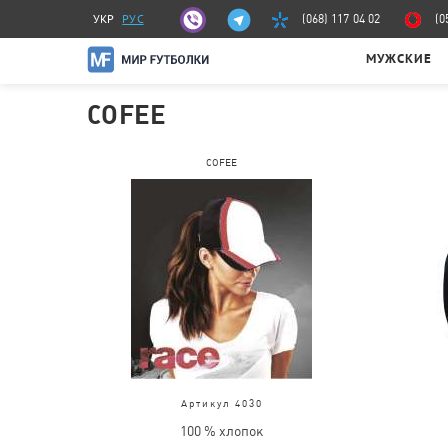
УКР
РУС
(068) 117 04 02
(0
МУЖСКИЕ
COFEE
COFEE
Артикул 4030
100 % хлопок