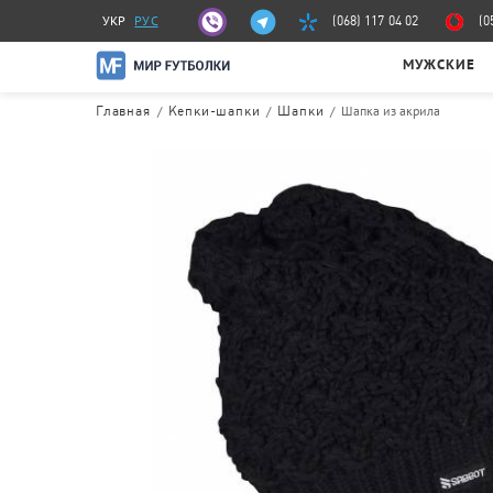
УКР
РУС
(068) 117 04 02
(0
МУЖСКИЕ
/
/
/
Шапка из акрила
Главная
Кепки-шапки
Шапки