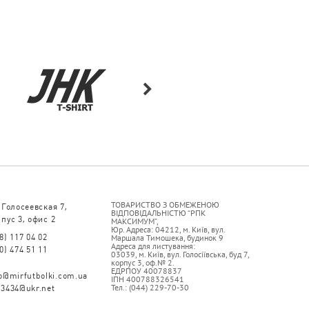
ТОВАРИСТВО З ОБМЕЖЕНОЮ
 Голосеевская 7,
ВІДПОВІДАЛЬНІСТЮ “РПК
пус 3, офис 2
МАКСИМУМ”,
Юр. Адреса: 04212, м. Київ, вул.
8) 117 04 02
Маршала Тимошека, будинок 9
Адреса для листування:
0) 474 51 11
03039, м. Київ, вул. Голосіївська, буд 7,
корпус 3, оф.№ 2.
ЕДРПОУ 40078837
fo@mirfutbolki.com.ua
ІПН 400788326541
Тел.: (044) 229-70-30
93434@ukr.net