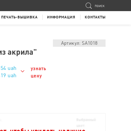
ПОИСК
ПЕЧАТЬ-ВЫШИВКА
ИНФОРМАЦИЯ
КОНТАКТЫ
Артикул: SA1018
з акрила"
354
uah
узнать
419 uah
цену
419 uah
399 uah
379 uah
369 uah
а;
Выбранный
цвет:
359 uah