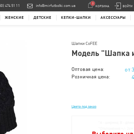
0
50) 474 51 11
info@mirfutbolki.com.ua
КОРЗИНА
ВОЙТИ
ЖЕНСКИЕ
ДЕТСКИЕ
КЕПКИ-ШАПКИ
АКСЕССУАРЫ
Шапки CoFEE
Модель "
Шапка и
Оптовая цена:
Розничная цена:
Тираж 1 - 5 шт. :
Тираж 6 - 20 шт. :
Цвета под заказ
Тираж 21 - 50 шт. :
Тираж 51 - 100 шт. :
*
А - ширина; B - длин
*
Отклонения +/- 2см
Тираж 101 - 200 шт. :