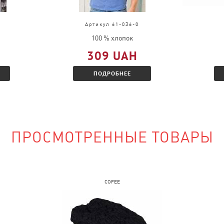
д, выслать
во.
Артикул 61-036-0
ц и Вам будет
100 % хлопок
 скидкой.
309 UAH
ПОДРОБНЕЕ
наличии?
ПРОСМОТРЕННЫЕ ТОВАРЫ
сайте и указать
COFEE