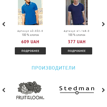
Обмен возможен на товар той же модели, только
в другом размере.
Можно ли вернуть товар?
Пожалуйста, перейдите по
ссылке
и
Артикул 63-032-0
Артикул 61-168-0
100 % хлопок
100 % хлопок
ознакомитесь с условиями.
609 UAH
377 UAH
ПОДРОБНЕЕ
ПОДРОБНЕЕ
ПРОИЗВОДИТЕЛИ