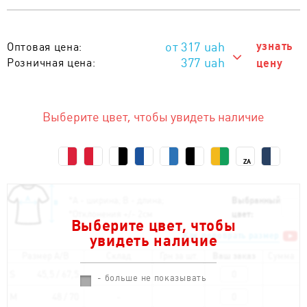
317
uah
узнать
Оптовая цена:
377 uah
Розничная цена:
цену
377 uah
Тираж 1 - 10 шт. :
317 uah
Тираж от 11 шт. :
Выберите цвет, чтобы увидеть наличие
ZA
*
А - ширина; B - длина;
Выбранный
*
Отклонения +/- 2см
цвет:
Выберите цвет, чтобы
Как подобрать размер
увидеть наличие
Размер A/B
Склад
Грн за шт.
Ваш заказ
Сумма
S
45,5 / 67,5
- больше не показывать
M
48 / 70