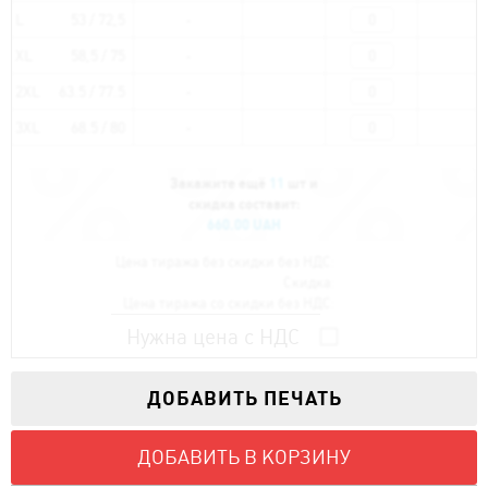
L
53 / 72,5
XL
58,5 / 75
2XL
63.5 / 77.5
3XL
68.5 / 80
Закажите ещё
11
шт и
скидка составит:
660.00 UAH
Цена тиража без скидки без НДС:
Скидка:
Цена тиража со скидки без НДС:
Нужна цена с НДС
ДОБАВИТЬ ПЕЧАТЬ
ДОБАВИТЬ В КОРЗИНУ