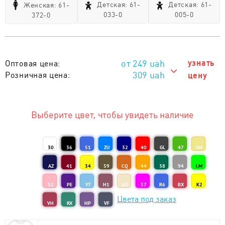
Детская: 61-
Детская: 61-
Женская: 61-
033-0
005-0
372-0
249
uah
узнать
Оптовая цена:
309 uah
Розничная цена:
цену
309 uah
Тираж 1 - 10 шт. :
249 uah
Тираж от 11 шт. :
Выберите цвет, чтобы увидеть наличие
30
36
51
ZU
32
40
GL
47
3M
AZ
41
34
59
CQ
44
38
94
LM
52
PE
YT
H1
60
57
R6
BX
K2
Цвета под заказ
VH
RX
HP
VF