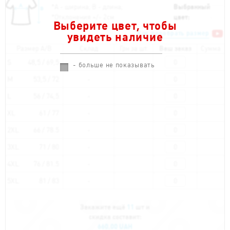
*
А - ширина; B - длина;
Выбранный
*
Отклонения +/- 2см
цвет:
Выберите цвет, чтобы
Как подобрать размер
увидеть наличие
Размер A/B
Склад
Грн за шт.
Ваш заказ
Сумма
S
48,5 / 69,5
- больше не показывать
M
53,5 / 72
L
56 / 74,5
XL
61 / 77
2XL
66 / 78.5
3XL
71 / 80
4XL
76 / 81.5
5XL
81 / 83
Закажите ещё
11
шт и
скидка составит:
660.00 UAH