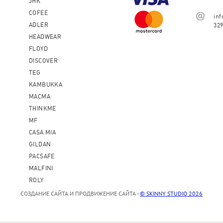
JHK
COFEE
in
ADLER
32
HEADWEAR
FLOYD
DISCOVER
TEG
KAMBUKKA
MACMA
THINKME
MF
CASA MIA
GILDAN
PACSAFE
MALFINI
ROLY
СОЗДАНИЕ САЙТА И ПРОДВИЖЕНИЕ САЙТА -
© SKINNY STUDIO 2026