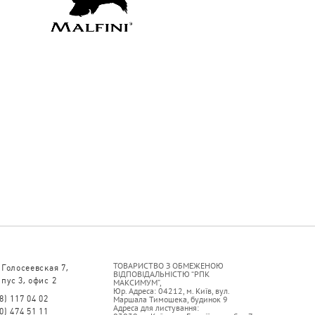
ТОВАРИСТВО З ОБМЕЖЕНОЮ
 Голосеевская 7,
ВІДПОВІДАЛЬНІСТЮ “РПК
пус 3, офис 2
МАКСИМУМ”,
Юр. Адреса: 04212, м. Київ, вул.
8) 117 04 02
Маршала Тимошека, будинок 9
Адреса для листування:
0) 474 51 11