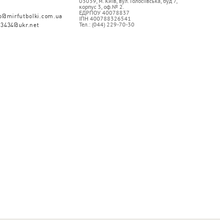
03039, м. Київ, вул. Голосіївська, буд 7,
корпус 3, оф.№ 2.
ЕДРПОУ 40078837
fo@mirfutbolki.com.ua
ІПН 400788326541
Тел.: (044) 229-70-30
93434@ukr.net