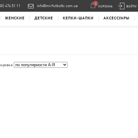
0
50) 474 51 11
info@mirfutbolki.com.ua
КОРЗИНА
ВОЙТИ
ЖЕНСКИЕ
ДЕТСКИЕ
КЕПКИ-ШАПКИ
АКСЕССУАРЫ
тировка