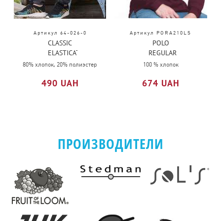
Артикул 64-026-0
Артикул PORA210LS
CLASSIC
POLO
ELASTICATED
REGULAR
CUFF
MAN LS
80% хлопок, 20% полиэстер
100 % хлопок
JOG
490 UAH
674 UAH
PANTS
ПРОИЗВОДИТЕЛИ