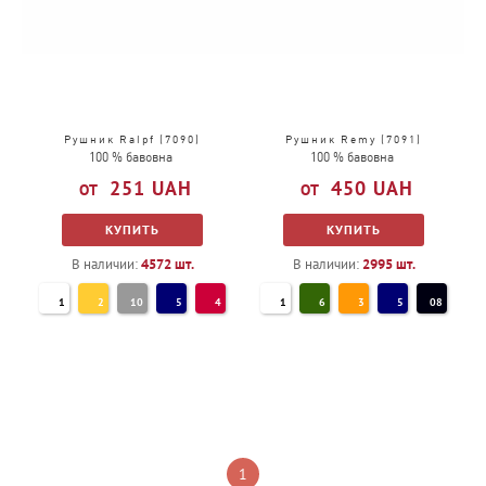
Рушник Ralpf (7090)
Рушник Remy (7091)
100 % бавовна
100 % бавовна
251
UAH
450
UAH
КУПИТЬ
КУПИТЬ
В наличии:
4572
шт.
В наличии:
2995
шт.
1
2
10
5
4
1
6
3
5
08
1