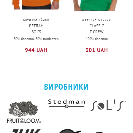
Артикул 13250
Артикул ST2000
РЕГЛАН
CLASSIC-
SOL’S
T CREW
NEW
NECK
50% бавовна, 50% поліестер
100% бавовна
SUPREME
944 UAH
301 UAH
ВИРОБНИКИ