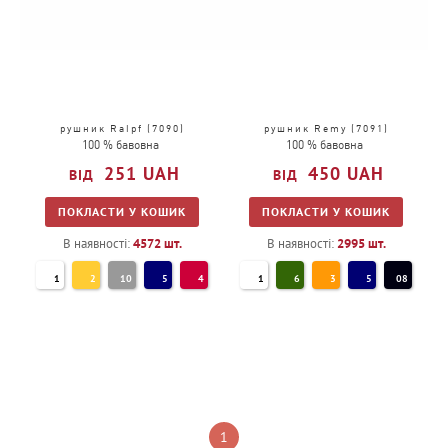
рушник Ralpf (7090)
рушник Remy (7091)
100 % бавовна
100 % бавовна
251
UAH
450
UAH
ПОКЛАСТИ У КОШИК
ПОКЛАСТИ У КОШИК
В наявності:
4572
шт.
В наявності:
2995
шт.
1
2
10
5
4
1
6
3
5
08
1