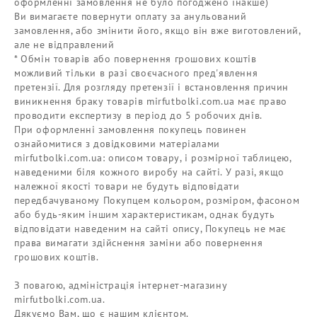
оформленні замовлення не було погоджено інакше)
Ви вимагаєте повернути оплату за анульований
замовлення, або змінити його, якщо він вже виготовлений,
але не відправлений
* Обмін товарів або повернення грошових коштів
можливий тільки в разі своєчасного пред'явлення
претензії. Для розгляду претензії і встановлення причин
виникнення браку товарів mirfutbolki.com.ua має право
проводити експертизу в період до 5 робочих днів.
При оформленні замовлення покупець повинен
ознайомитися з довідковими матеріалами
mirfutbolki.com.ua: описом товару, і розмірної таблицею,
наведеними біля кожного виробу на сайті. У разі, якщо
належної якості товари не будуть відповідати
передбачуваному Покупцем кольором, розміром, фасоном
або будь-яким іншим характеристикам, однак будуть
відповідати наведеним на сайті опису, Покупець не має
права вимагати здійснення заміни або повернення
грошових коштів.
З повагою, адміністрація інтернет-магазину
mirfutbolki.com.ua.
Дякуємо Вам, що є нашим клієнтом.