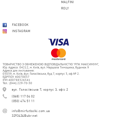
MALFINI
ROLY
FACEBOOK
INSTAGRAM
ТОВАРИСТВО З ОБМЕЖЕНОЮ ВІДПОВІДАЛЬНІСТЮ “РПК МАКСИМУМ”,
Юр. Адреса: 04212, м. Київ, вул. Маршала Тимошека, будинок 9
Адреса для листування:
03039, м. Київ, вул. Голосіївська, буд 7, корпус 3, оф.№ 2.
ЕДРПОУ 40078837
ІПН 400788326541
Тел.: (044) 229-70-30
вул. Голосіївська 7, корпус 3, офіс 2
(068) 117 04 02
(050) 474 51 11
info@mirfutbolki.com.ua
3293434@ukr.net