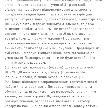
з чинним законодавством і умов цієї пропозиції,
відноситься до сфери підприємницької діяльності з
придбання і відповідного перетворення товарів для
наступної їх реалізації підприємствам роздрібної торгівлі,
іншим суб'єктам підприємницької діяльності, та / або
фізичним особам, а значить - не передбачає задоволення
оптовими покупцями власних потреб як споживачів
товарів. Тому, дія Закону України «Про захист прав
споживачів» не поширюється на правовідносини, що
виникають безпосередньо між Покупцем і Продавцем як
суб'єктами підприємницької діяльності відповідно до
умов цього Договору, якщо інше не буде передбачено
чинним законодавством.
1.2. Умови цієї пропозиції (оферти) однакові для всіх
ПОКУПЦІВ незалежно від статусу (фізична особа,
юридична особа, фізична особа - підприємець).
9.4. Товар відповідає запропонованим критеріям якості і
набутий на умовах цього Договору, - поверненню та
обміну не підлягає, якщо інше не передбачено чинним
законодавством України. Відповідальність за вибір
розміру, тканини, оздоблення, параметрів і категорії
Товару по кожній окремій оптової партії Товару лежить