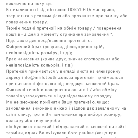
виключно на покупця.
В незалежності від обставин ПОКУПЕЦЬ має право,
звернеться з рекламацією або проханням про заміну або
повернення товару.
Термін подачі претензії на обмін товару / повернення
коштів - 2 дня з моменту отримання замовлення *.
Підставою для пред'явлення претензії є:
Фабричний брак (розриви, дірки, кривої крій,
невідповідність розміру, і т.д.);
Брак нанесення (крива друк, значне спотворення або
невідповідність кольорів, і т.д.)
Претензія приймається у вигляді листа на електронну
адресу info@mirfutbolki.com.ua претензія приймається
при наявності фото, що підтверджує заявлений брак.
Фактичні терміни повернення оплати і / або обміну
товарів узгоджуються в індивідуальному порядку.
Ми не зможемо прийняти Вашу претензію, якщо:
замовлення виконано якісно і відповідає заявленому на
сайті опису, проте Ви помилилися при виборі розміру,
кольору або типу вироби
він був виготовлений і відправлений в заявлені на сайті
терміни, однак Ви очікували його раніше (якщо при