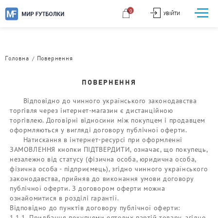
0
УВІЙТИ
/
Головна
Повернення
ПОВЕРНЕННЯ
Відповідно до чинного українського законодавства
торгівля через інтернет-магазин є дистанційною
торгівлею. Договірні відносини між покупцем і продавцем
оформляються у вигляді договору публічної оферти.
Натискання в інтернет-ресурсі при оформленні
ЗАМОВЛЕННЯ кнопки ПІДТВЕРДИТИ, означає, що покупець,
незалежно від статусу (фізична особа, юридична особа,
фізична особа - підприємець), згідно чинного українського
законодавства, прийняв до виконання умови договору
публічної оферти. З договором оферти можна
ознайомитися в розділі гарантії.
Відповідно до пунктів договору публічної оферти:
1.1.1. Придбання покупцями оптових партій товару, згідно