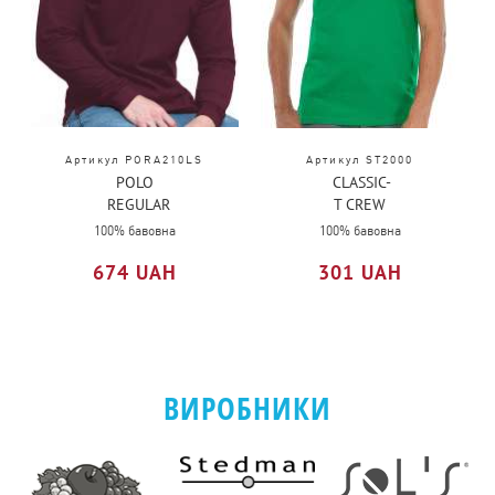
Артикул PORA210LS
Артикул ST2000
POLO
CLASSIC-
REGULAR
T CREW
MAN LS
NECK
100% бавовна
100% бавовна
674 UAH
301 UAH
ВИРОБНИКИ