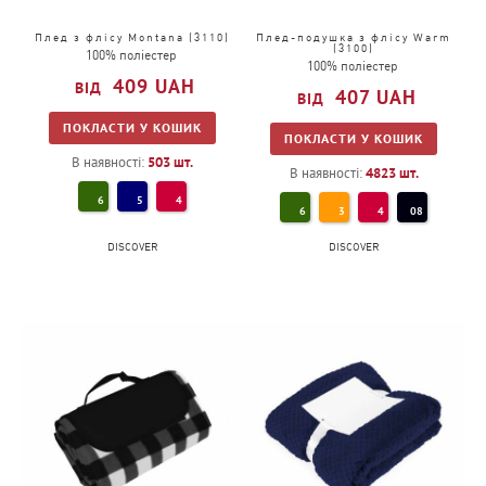
Плед з флісу Montana (3110)
Плед-подушка з флісу Warm
(3100)
100% поліестер
100% поліестер
409
UAH
407
UAH
ПОКЛАСТИ У КОШИК
ПОКЛАСТИ У КОШИК
В наявності:
503
шт.
В наявності:
4823
шт.
6
5
4
6
3
4
08
DISCOVER
DISCOVER