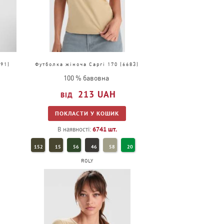
91)
Футболка жіноча Capri 170 (6683)
100 % бавовна
213
UAH
ПОКЛАСТИ У КОШИК
В наявності:
6741
шт.
152
15
56
46
58
20
ROLY
160
31
71
7
10
12
1
2
4
08
5