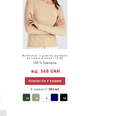
)
Футболка із довгим рукавом
Extreme Woman (1218)
100 % бавовна
368
UAH
ПОКЛАСТИ У КОШИК
В наявності:
601
шт.
56
58
1
08