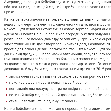
Америки, де гравці в бейсбол одягали їх для захисту від впливу
вболівальники, потім цей модний атрибут перекочував на голов
прихильників.
Кепка реперка жіноча має головну відмінну деталь - прямий 
іншого полімеру. Елементи головної частини шиються в формі пе
можуть бути вставлені етикетки з назвою торгової марки або 
«дихала» і повітря вільно проникав всередину кепки задумані 
розташовані по всьому діаметру головного убору. Їх краю обро
зносостійкими і не дає отвору розширитися далі, називаються
простір для вашої і дизайнерської фантазії, тут можуть бути з
даний вид продукції, назва марки автомобіля, популярного му
гри, інші написи і зображення за бажанням замовника. Модел
за допомогою якого можна регулювати розмір голови. Головни
дозволяють йому бути модним і актуальним протягом 2019 року
захист очей і голови від ультрафіолетового випромінювання
можливо відрегулювати кепку під свій розмір;
вентиляція для доступу повітря до шкіри голови, щоб вона н
великий вибір моделей, який дозволить вам підібрати вар
стиль і елегантність в одному «флаконі».
Кепки бейсболки жіночі вже давно перестали бути елементом