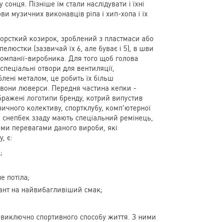
 сонця. Пізніше їм стали наслідувати і їхні
и музичних виконавців ріпа і хип-хопа і їх
жорсткий козирок, зроблений з пластмаси або
люстки (зазвичай їх 6, але буває і 5), в шви
компанії-виробника. Для того щоб голова
спеціальні отвори для вентиляції,
блені металом, це робить їх більш
 вони люверси. Передня частина кепки -
ображені логотипи бренду, котрий випустив
зичного колективу, спортклубу, комп'ютерної
і снепбек ззаду мають спеціальний ремінець,
ми перевагами даного вироби, які
, є:
;
е потіла;
іант на найвибагливіший смак;
 виключно спортивного способу життя. З ними