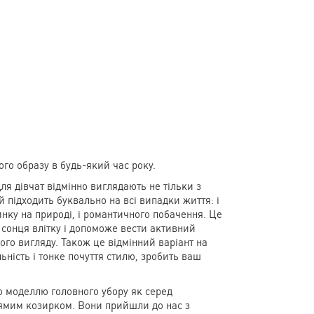
ого образу в будь-який час року.
ля дівчат відмінно виглядають не тільки з
й підходить буквально на всі випадки життя: і
чинку на природі, і романтичного побачення. Це
 сонця влітку і допоможе вести активний
ого вигляду. Також це відмінний варіант на
льність і тонке почуття стилю, зробить ваш
ю моделлю головного убору як серед
 прямим козирком. Вони прийшли до нас з