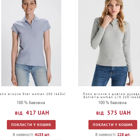
10
12
1
3
оло жіноче Star woman 200 (6634)
Поло жіноче з довгим рукав
Estrella woman L/S 220 (663
100 % бавовна
100 % бавовна
417
UAH
575
UAH
ПОКЛАСТИ У КОШИК
ПОКЛАСТИ У КОШИК
В наявності:
4155
шт.
В наявності:
228
шт.