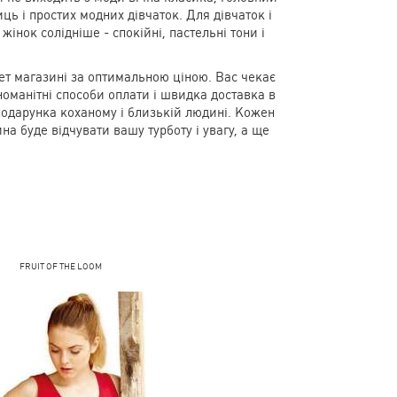
иць і простих модних дівчаток. Для дівчаток і
жінок солідніше - спокійні, пастельні тони і
ет магазині за оптимальною ціною. Вас чекає
номанітні способи оплати і швидка доставка в
 подарунка коханому і близькій людині. Кожен
а буде відчувати вашу турботу і увагу, а ще
FRUIT OF THE LOOM