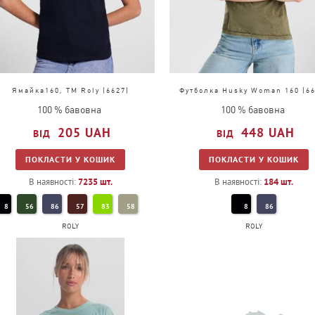
Ямайка160, TM Roly (6627)
Футболка Husky Woman 160 (66
100 % бавовна
100 % бавовна
205
UAH
448
UAH
ПОКЛАСТИ У КОШИК
ПОКЛАСТИ У КОШИК
В наявності:
7235
шт.
В наявності:
184
шт.
8
56
86
57
83
58
8
86
ROLY
ROLY
20
55
114
31
71
4
78
5
10
12
1
3