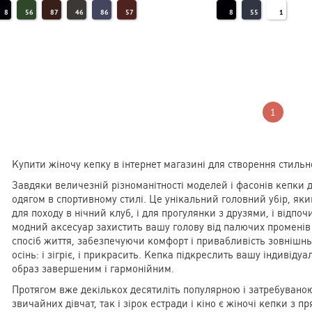
8
56
87
46
86
57
8
55
1
98
58
48
55
31
71
4
78
7
10
216
12
1
2
5
1
Купити жіночу кепку в інтернет магазині для створення стильн
Завдяки величезній різноманітності моделей і фасонів кепки д
одягом в спортивному стилі. Це унікальний головний убір, яки
для походу в нічний клуб, і для прогулянки з друзями, і відпо
модний аксесуар захистить вашу голову від палючих променів
спосіб життя, забезпечуючи комфорт і привабливість зовнішнь
осінь: і зігріє, і прикрасить. Кепка підкреслить вашу індивідуа
образ завершеним і гармонійним.
Протягом вже декількох десятиліть популярною і затребувано
звичайних дівчат, так і зірок естради і кіно є жіночі кепки з