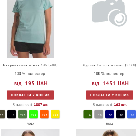
Бахрейнська жінка 135 (408)
Куртка Europa woman (5078
100 % поліестер
100 % поліестер
195
UAH
1451
UAH
ПОКЛАСТИ У КОШИК
ПОКЛАСТИ У КОШИК
В наявності:
1807
шт.
В наявності:
162
шт.
15
8
226
222
223
221
6
10
55
08
05
ROLY
ROLY
47
225
55
4
78
5