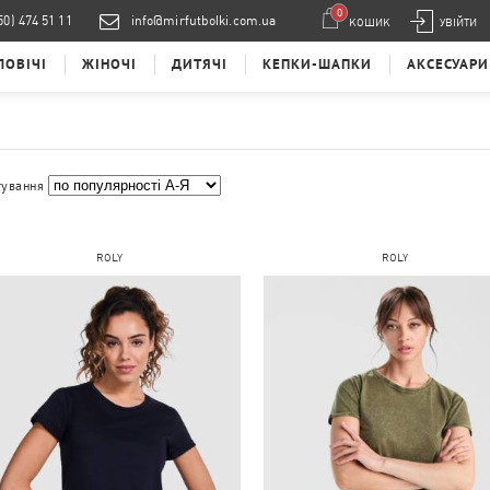
0
50) 474 51 11
info@mirfutbolki.com.ua
КОШИК
УВІЙТИ
ЛОВІЧІ
ЖІНОЧІ
ДИТЯЧІ
КЕПКИ-ШАПКИ
АКСЕСУАРИ
тування
ROLY
ROLY