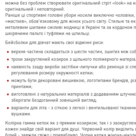
можна без проблем створювати оригінальний стріт «look» на 
оригінальний і неповторний.
Раніше ці спортивні головні убори носили виключно чоловіки, 
«мастхев», обов'язковому для жінок усього світу. Стильні та е
металевим шипами сміливі модниці в Україні та за кордоном п
шкіряними пальто і туфлями на шпильці.
Бейсболки для дівчат мають свої відмінні риси:
верхня частина складається з шести частин, зшитих між соб
трохи закруглений козирок з щільного полімерного матеріа
наявність ззаду вироби застібки-липучки або ремінця зі с
регулювання розміру окружності кепки;
можуть бути декоровані вишивкою, логотипами брендів, рі
принтами;
виготовлені з натуральних матеріалів з додаванням штучни
зберігати бездоганний зовнішній вигляд;
варіанти для літа - з сіткою з легкої і вентильованої ткани
вушками.
Колірна гамма кепок як з прямим козирком, так і з заокругле
кожен знайде свій варіант для душі. Червоний колір виділить в
білий - завжди свіжо і привабливо. Чорна кепка жіноча-нікол