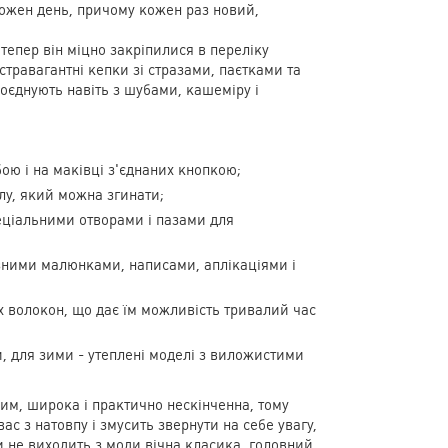
кожен день, причому кожен раз новий,
тепер він міцно закріпилися в переліку
кстравагантні кепки зі стразами, паєтками та
оєднують навіть з шубами, кашеміру і
ою і на маківці з'єднаних кнопкою;
лу, який можна згинати;
пеціальними отворами і пазами для
зними малюнками, написами, аплікаціями і
х волокон, що дає їм можливість тривалий час
ни, для зими - утеплені моделі з виложистими
ним, широка і практично нескінченна, тому
ас з натовпу і змусить звернути на себе увагу,
и не виходить з моди вічна класика, головний