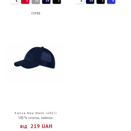
6
5
10
14
3
6
14
3
4
COFEE
Кепка New Mesh (4021)
100 % хлопок, нейлон
219
UAH