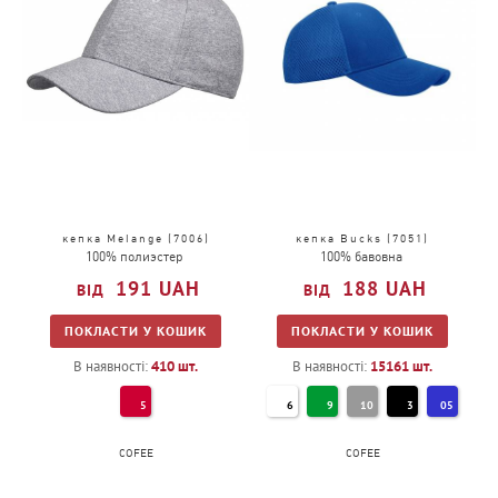
кепка Melange (7006)
кепка Bucks (7051)
100% полиэстер
100% бавовна
191
UAH
188
UAH
ПОКЛАСТИ У КОШИК
ПОКЛАСТИ У КОШИК
В наявності:
410
шт.
В наявності:
15161
шт.
5
6
9
10
3
05
COFEE
COFEE