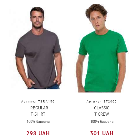
Артикул TSRA150
Артикул ST2000
REGULAR
CLASSIC-
T-SHIRT
T CREW
MAN
NECK
100% бавовна
100% бавовна
298 UAH
301 UAH