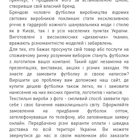
принтері, і продавати його за встановленою ціною,
створивши свій власний бренд.
Брендові чоловічі футболки виробництва відомих
світових виробників покликані стати ексклюзивною
річчю в гардеробі кожного шанувальника моди і стилю
як в Києві, так і в усіх населених пунктах України.
Виготовлені з високоякісних «дихаючих» тканин,
вражають різноманітністю моделей і забарвлень.
Для тих, хто бажає просунути свій товар або послуги на
споживчому ринку розумним вибором стануть футболки
з логотипом вашої компанії. Такий одяг незамінна на
презентаціях, виставках, акціях і різних заходах. Не
знаєте де замовити футболку зі своєю написом?
Вирішити цю проблему вам допоможе наш сайт, де
купити дешеві футболки також легко, як і замовити
нанесення на них якісних принтів, логотипів і написів.
Текстильні вироби з фото - сміливий спосіб заявити про
себе і своє бачення навколишнього світу. Оформляйте
замовлення на придбання футболок оптом,
зателефонувавши по телефону, або заповнивши заявку
онлайн. Передбачено різні варіанти оплати і швидка
доставка по всій території України. Ви можете
звернутися до нас зі своїм малюнком або заказати