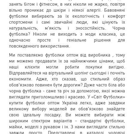
занять бігом і фітнесом, в них ніколи не жарко, повітря
вільно проникає до шкіри і ніякої алергії. Бавовняні
футболки вибирають за їх екологічність і комфорт
спортсмени і самі звичайні люди, які цінують їх
натуральність, м'якість і зносостійкість. Чорна
футболка? Ніколи не виходить з моди класика, це
одночасно просте і геніальне рішення для
повсякденного використання.
Ми поставляємо
футболки оптом від виробника
, тому
ми можемо продавати їх за найнижчими цінами, щоб
наші клієнти могли робити покупки вигідно.
Відправляйтеся на віртуальний шопінг сьогодні і почніть
економити. Адже, хто сказав, що стильний образ
обов'язково повинен бути дорогим? Дуже часто біла або
чорна футболка - саме та річ за допомогою, якої можна
виглядати приголомшливо і красиво. У «Світ Футболки»
купити футболки оптом Україна
легко, адже завдяки
великому вибору моделей ви обов'язково знайдете
свою ідеальну посадку. Ви можете вибирати між
широким спектром варіантів - стандартні футболки,
майки, моделі з рукавом і ін. З нами виглядати стильно
завжди просто. Представлені в каталозі
чоловічі