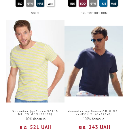
BLO
GYH
MAB
BLO
BOD
GYH
KIB
MAB
WHI
SOL'S
FRUIT OF THE LOOM
SLG
WHI
Чоловіча футболка SOL'S
Чоловіча футболка ORIGINAL
MILES MEN (01398)
V-NECK T (61-426-0)
100% бавовна
100% бавовна
521
UAH
243
UAH