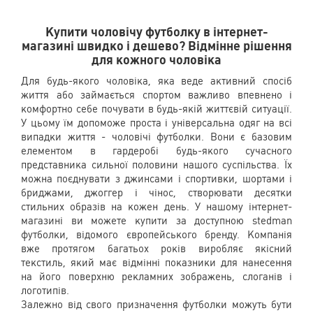
Купити чоловічу футболку в інтернет-
магазині швидко і дешево? Відмінне рішення
для кожного чоловіка
Для будь-якого чоловіка, яка веде активний спосіб
життя або займається спортом важливо впевнено і
комфортно себе почувати в будь-якій життєвій ситуації.
У цьому їм допоможе проста і універсальна одяг на всі
випадки життя - чоловічі футболки. Вони є базовим
елементом в гардеробі будь-якого сучасного
представника сильної половини нашого суспільства. Їх
можна поєднувати з джинсами і спортивки, шортами і
бриджами, джоггер і чінос, створювати десятки
стильних образів на кожен день. У нашому інтернет-
магазині ви можете купити за доступною stedman
футболки, відомого європейського бренду. Компанія
вже протягом багатьох років виробляє якісний
текстиль, який має відмінні показники для нанесення
на його поверхню рекламних зображень, слоганів і
логотипів.
Залежно від свого призначення футболки можуть бути