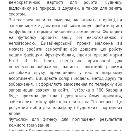
демократичною вартості для роботи, будинку,
відпочинку на природі, з друзями, а також для занять
спортом.
Зателефонувавши за номером, вказаним на сторінці, ви
завжди можете дізнатися скільки коштує зробити принт
на футболці і терміни виконання замовлення. Фотопрінт
на футболку зробить вашу річ ексклюзивною і
неповторною. Дизайнерський проект малюнка ви
можете зробити самостійно або довірити цю роботу
нашим фахівцям. Фрут футболки, відомої торгової марки
Fruit of the loom, спеціально призначені для
перенесення зображень, написів і логотипів різними
способами друку, представлені у нас в широкому
асортименті. Вибираєте колір і модель, метод друку та
зображення, і оформляєте замовлення по телефону або
заповнивши заявку на сайті. Футболка з 100 бавовни
буде приємна до тіла і дозволить йому «дихати»,
забезпечить міцну фіксацію принта на її поверхні. Це
розумний вибір для марафону і будь-яких спортивних
вправ.
Футболки для фітнесу для поліпшення результатів
кожного тренування