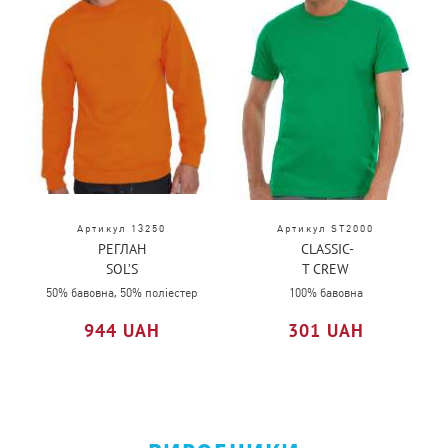
Артикул 13250
Артикул ST2000
РЕГЛАН
CLASSIC-
SOL’S
T CREW
NEW
NECK
50% бавовна, 50% поліестер
100% бавовна
SUPREME
944 UAH
301 UAH