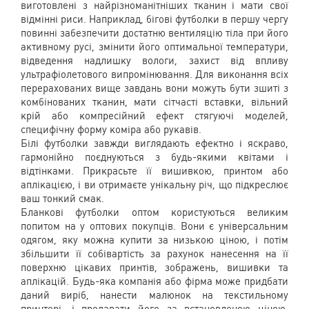
виготовлені з найрізноманітніших тканин і мати свої
відмінні риси. Наприклад, бігові футболки в першу чергу
повинні забезпечити достатню вентиляцію тіла при його
активному русі, змінити його оптимальної температури,
відведення надлишку вологи, захист від впливу
ультрафіолетового випромінювання. Для виконання всіх
перерахованих вище завдань вони можуть бути зшиті з
комбінованих тканин, мати сітчасті вставки, вільний
крій або компресійний ефект стягуючі моделей,
специфічну форму коміра або рукавів.
Білі футболки завжди виглядають ефектно і яскраво,
гармонійно поєднуються з будь-якими квітами і
відтінками. Прикрасьте її вишивкою, принтом або
аплікацією, і ви отримаєте унікальну річ, що підкреслює
ваш тонкий смак.
Бланкові футболки оптом користуються великим
попитом на у оптових покупців. Вони є універсальним
одягом, яку можна купити за низькою ціною, і потім
збільшити її собівартість за рахунок нанесення на її
поверхню цікавих принтів, зображень, вишивки та
аплікацій. Будь-яка компанія або фірма може придбати
даний виріб, нанести малюнок на текстильному