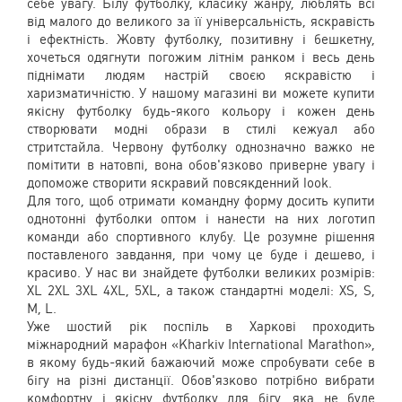
себе увагу. Білу футболку, класику жанру, люблять всі
від малого до великого за її універсальність, яскравість
і ефектність. Жовту футболку, позитивну і бешкетну,
хочеться одягнути погожим літнім ранком і весь день
піднімати людям настрій своєю яскравістю і
харизматичністю. У нашому магазині ви можете купити
якісну футболку будь-якого кольору і кожен день
створювати модні образи в стилі кежуал або
стритстайла. Червону футболку однозначно важко не
помітити в натовпі, вона обов'язково приверне увагу і
допоможе створити яскравий повсякденний look.
Для того, щоб отримати командну форму досить купити
однотонні футболки оптом і нанести на них логотип
команди або спортивного клубу. Це розумне рішення
поставленого завдання, при чому це буде і дешево, і
красиво. У нас ви знайдете футболки великих розмірів:
XL 2XL 3XL 4XL, 5XL, а також стандартні моделі: XS, S,
M, L.
Уже шостий рік поспіль в Харкові проходить
міжнародний марафон «Kharkiv International Marathon»,
в якому будь-який бажаючий може спробувати себе в
бігу на різні дистанції. Обов'язково потрібно вибрати
комфортну і якісну футболку для бігу, яка не буде