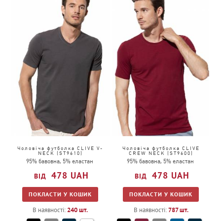
4
78
5
10
12
1
3
Чоловіча футболка CLIVE V-
Чоловіча футболка CLIVE
NECK (ST9610)
CREW NECK (ST9600)
95% бавовна, 5% еластан
95% бавовна, 5% еластан
478
UAH
478
UAH
ПОКЛАСТИ У КОШИК
ПОКЛАСТИ У КОШИК
В наявності:
240
шт.
В наявності:
787
шт.