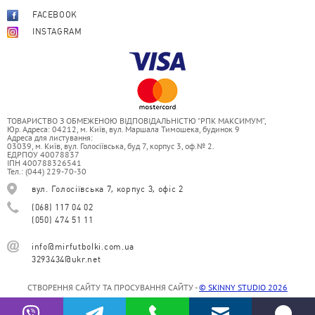
FACEBOOK
INSTAGRAM
ТОВАРИСТВО З ОБМЕЖЕНОЮ ВІДПОВІДАЛЬНІСТЮ “РПК МАКСИМУМ”,
Юр. Адреса: 04212, м. Київ, вул. Маршала Тимошека, будинок 9
Адреса для листування:
03039, м. Київ, вул. Голосіївська, буд 7, корпус 3, оф.№ 2.
ЕДРПОУ 40078837
ІПН 400788326541
Тел.: (044) 229-70-30
вул. Голосіївська 7, корпус 3, офіс 2
(068) 117 04 02
(050) 474 51 11
info@mirfutbolki.com.ua
3293434@ukr.net
СТВОРЕННЯ САЙТУ ТА ПРОСУВАННЯ САЙТУ -
© SKINNY STUDIO 2026
© 2006-2026 МИР FУТБОЛКИ