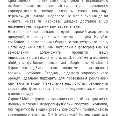
креативність, і стати мегапопулярной і впізнаваною
особою. Також це непоганий варіант для проведення
корпоративного заходу, створіть свою команду-
переможців швидко і недорого. Не має значення де ви
живете, Києва чи Харкова, швидка доставка в усі
населені пункти країни вам забезпечена.
Вам обов'язково припаде до душі широкий асортимент
продукції, її високу якість і оптимальна ціна. Купуйте
футболки на замовлення і будьте готові зустрічати весну
і літо модним і стильним. Футболки з фотографіями на
замовлення допоможуть проявити вашу
індивідуальність і відчуття стилю. Для цієї мети відмінно
підійдуть футболки Солсо, які зберігають чіткість і
барвистість відбитків, навіть після численних прань і
глажек. Футболки Стедман, відомого європейського
бренду, ідеально підходять для проведення рекламних
кампаній та акцій. Нанесіть на них логотип, рекламний
слоган або фото товару, і ваші конкуренти залишаться
далеко позаду.
Харків? Місто студентів, активних і енергійних, для них в
нашому магазині недорогі футболки спортивні чоловічі,
які гарантують вищий рівень комфорту і привабливість
зовнішнього вигляду. Х / б футболки? Номер один для