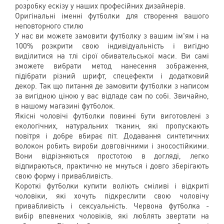
розробку ескізу у наших професійних дизайнерів.
Оригінальні іменні футболки для створення вашого
неповторного стилю
У нас ви можете замовити футболку з вашим ім'ям і на
100% розкрити свою індивідуальність і вигідно
виділитися на тлі сірої обивательської маси. Ви самі
зможете вибрати метод нанесення зображення,
підібрати різний шрифт, спецефекти і додатковий
декор. Так що питання де замовити футболки з написом
за вигідною ціною у вас відпаде сам по собі. Звичайно,
в нашому магазині футболок.
Якісні чоловічі футболки повинні бути виготовлені з
екологічних, натуральних тканин, які пропускають
повітря і добре вбирає піт. Додавання синтетичних
волокон робить вироби довговічними і зносостійкими.
Вони відрізняються простотою в догляді, легко
відпираються, практично не мнуться і довго зберігають
свою форму і привабливість.
Короткі футболки купити воліють сміливі і відкриті
чоловіки, які хочуть підкреслити свою чоловічу
привабливість і сексуальність. Червона футболка -
вибір впевнених чоловіків, які люблять звертати на