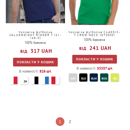
Чоловіча футболка
Чоловіча футболка CLASSIC-
VALUEWEIGHT RINGER T (61-
T CREW NECK (ST2000)
168-0)
100% бавовна
100% бавовна
241
UAH
317
UAH
ПОКЛАСТИ У КОШИК
ПОКЛАСТИ У КОШИК
В наявності:
53357
шт.
В наявності:
826
шт.
ASH
BLO
BLM
BOG
BLI
ZA
BRR
BOR
BGR
DCH
DBY
GYH
HGR
KEG
KIW
LBL
NAV
OCB
ORA
RGY
SRE
SGY
SUN
YEL
WHI
1
2