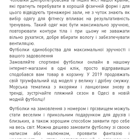
Чоловіки Дніпропетровська та інших міст нашої країни,
які прагнуть перебувати в хорошій фізичній формі і для
цього відвідують тренажерні зали, не з чуток знають як
вибір одягу для фітнесу впливає на результативність
тренувань. Такий одяг має бути максимально зручною,
повторювати контури тіла і при цьому не заважати
вільно рухатися, добре вбирати вологу і забезпечувати
вентиляцію.
Футболки єдиноборства для максимальної зручності і
вашого задоволення
Замовляйте спортивні футболки онлайн в нашому
інтернет-магазині в одні клік, просто відправивши
сподобався вам товар в корзину. У 2019 продовжать
свій тріумфальний хід моделі у велику і дрібну смужку.
Морська тематика з якорями і ланцюгами знову в
тренді, зустрічайте пляжний сезон в Одесі в новій
модній футболці!
Футболки на замовлення з номером і прізвищем можуть
стати веселим і прикольним подарунком для друзів і
близьких, а також хорошим способом заявити про себе
на весь світ. Можна дешево замовити футболку зі своєю
написом або малюнком, проявити фантазію і