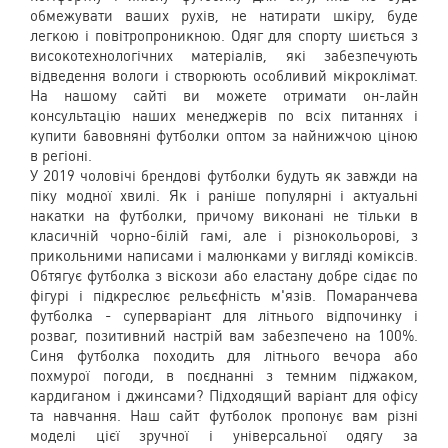
обмежувати ваших рухів, не натирати шкіру, буде
легкою і повітропроникною. Одяг для спорту шиється з
високотехнологічних матеріалів, які забезпечують
відведення вологи і створюють особливий мікроклімат.
На нашому сайті ви можете отримати он-лайн
консультацію наших менеджерів по всіх питаннях і
купити бавовняні футболки оптом за найнижчою ціною
в регіоні.
У 2019 чоловічі брендові футболки будуть як завжди на
піку модної хвилі. Як і раніше популярні і актуальні
накатки на футболки, причому виконані не тільки в
класичній чорно-білій гамі, але і різнокольорові, з
прикольними написами і малюнками у вигляді коміксів.
Обтягує футболка з віскози або еластану добре сідає по
фігурі і підкреслює рельєфність м'язів. Помаранчева
футболка - суперваріант для літнього відпочинку і
розваг, позитивний настрій вам забезпечено на 100%.
Синя футболка походить для літнього вечора або
похмурої погоди, в поєднанні з темним піджаком,
кардиганом і джинсами? Підходящий варіант для офісу
та навчання. Наш сайт футболок пропонує вам різні
моделі цієї зручної і універсальної одягу за