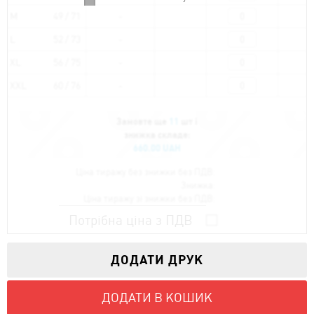
M
49 / 71
L
52 / 73
XL
56 / 75
XXL
60 / 76
Замовте ще
11
шт і
знижка складе:
660.00 UAH
Ціна тиражу без знижки без ПДВ:
Знижка:
Ціна тиражу зі знижки без ПДВ:
Потрібна ціна з ПДВ
ДОДАТИ ДРУК
ДОДАТИ В КОШИК