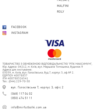
PACSAFE
MALFINI
ROLY
FACEBOOK
INSTAGRAM
ТОВАРИСТВО З ОБМЕЖЕНОЮ ВІДПОВІДАЛЬНІСТЮ “РПК МАКСИМУМ”,
Юр. Адреса: 04212, м. Київ, вул. Маршала Тимошека, будинок 9
Адреса для листування:
03039, м. Київ, вул. Голосіївська, буд 7, корпус 3, оф.№ 2.
ЕДРПОУ 40078837
ІПН 400788326541
Тел.: (044) 229-70-30
вул. Голосіївська 7, корпус 3, офіс 2
(068) 117 04 02
(050) 474 51 11
info@mirfutbolki.com.ua