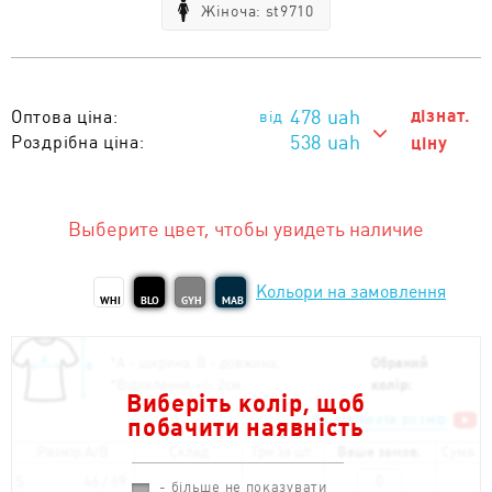
Жіноча: st9710
478
uah
дізнат.
Оптова ціна:
538 uah
Роздрібна ціна:
ціну
538 uah
Тираж 1 - 10 од. :
478 uah
Тираж від 11 од. :
Выберите цвет, чтобы увидеть наличие
Кольори на замовлення
WHI
BLO
GYH
MAB
*
А - ширина; B - довжина;
Обраний
*
Відхилення +/- 2см
колір:
Виберіть колір, щоб
Як підібрати розмір
побачити наявність
Размір A/B
Склад
Грн за шт.
Ваше замов.
Сума
S
46 / 69
- більше не показувати