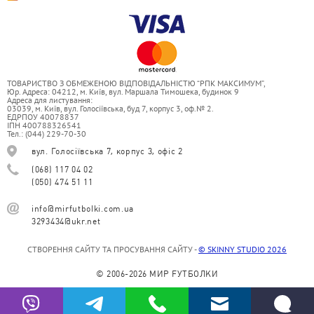
ТОВАРИСТВО З ОБМЕЖЕНОЮ ВІДПОВІДАЛЬНІСТЮ “РПК МАКСИМУМ”,
Юр. Адреса: 04212, м. Київ, вул. Маршала Тимошека, будинок 9
Адреса для листування:
03039, м. Київ, вул. Голосіївська, буд 7, корпус 3, оф.№ 2.
ЕДРПОУ 40078837
ІПН 400788326541
Тел.: (044) 229-70-30
вул. Голосіївська 7, корпус 3, офіс 2
(068) 117 04 02
(050) 474 51 11
info@mirfutbolki.com.ua
3293434@ukr.net
СТВОРЕННЯ САЙТУ ТА ПРОСУВАННЯ САЙТУ -
© SKINNY STUDIO 2026
© 2006-2026 МИР FУТБОЛКИ