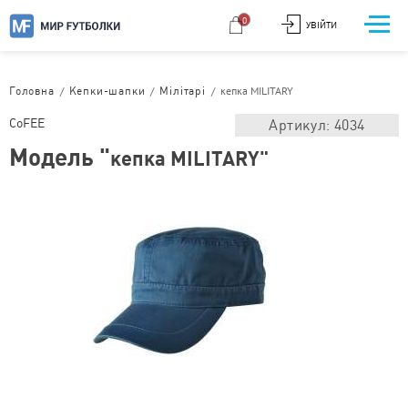
0
УВІЙТИ
/
/
/
кепка MILITARY
Головна
Кепки-шапки
Мілітарі
CoFEE
Артикул: 4034
Модель "
кепка MILITARY"