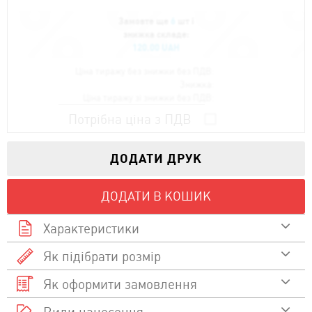
Замовте ще
6
шт і
знижка складе:
120.00 UAH
Ціна тиражу без знижки без ПДВ:
Знижка:
Ціна тиражу зі знижки без ПДВ:
Потрібна ціна з ПДВ
ДОДАТИ ДРУК
ДОДАТИ В КОШИК
Характеристики
Як підібрати розмір
100% бавовна
Склад
Як оформити замовлення
Дивитися відео
Щільність
Размір
Размір A/B