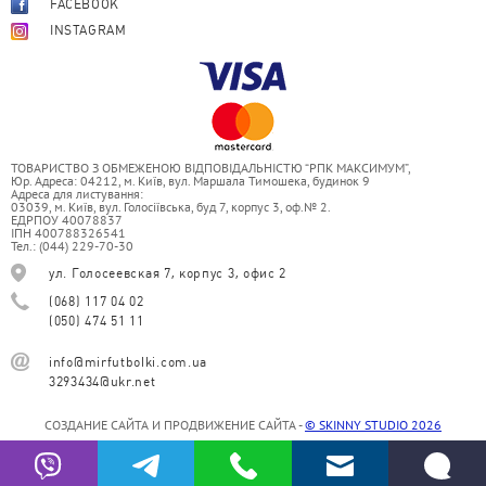
FACEBOOK
INSTAGRAM
ТОВАРИСТВО З ОБМЕЖЕНОЮ ВІДПОВІДАЛЬНІСТЮ “РПК МАКСИМУМ”,
Юр. Адреса: 04212, м. Київ, вул. Маршала Тимошека, будинок 9
Адреса для листування:
03039, м. Київ, вул. Голосіївська, буд 7, корпус 3, оф.№ 2.
ЕДРПОУ 40078837
ІПН 400788326541
Тел.: (044) 229-70-30
ул. Голосеевская 7, корпус 3, офис 2
(068) 117 04 02
(050) 474 51 11
info@mirfutbolki.com.ua
3293434@ukr.net
СОЗДАНИЕ САЙТА И ПРОДВИЖЕНИЕ САЙТА -
© SKINNY STUDIO 2026
© 2006-2026 МИР FУТБОЛКИ