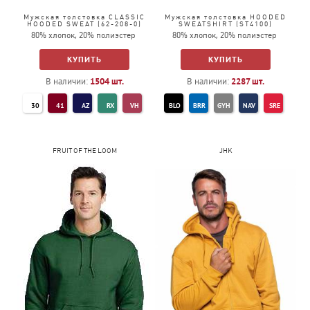
Мужская толстовка CLASSIC
Мужская толстовка HOODED
HOODED SWEAT (62-208-0)
SWEATSHIRT (ST4100)
80% хлопок, 20% полиэстер
80% хлопок, 20% полиэстер
КУПИТЬ
КУПИТЬ
В наличии:
1504
шт.
В наличии:
2287
шт.
30
41
AZ
RX
VH
BLO
BRR
GYH
NAV
SRE
40
57
YT
59
44
WHI
FRUIT OF THE LOOM
JHK
52
GL
94
R6
34
38
VF
32
ZU
PE
36
CQ
47
51