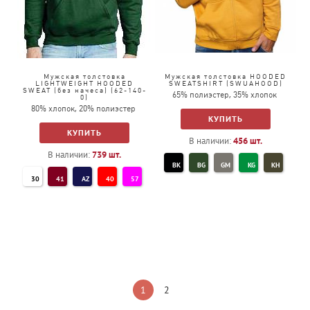
Мужская толстовка
Мужская толстовка HOODED
LIGHTWEIGHT HOODED
SWEATSHIRT (SWUAHOOD)
SWEAT (без начеса) (62-140-
65% полиэстер, 35% хлопок
0)
80% хлопок, 20% полиэстер
КУПИТЬ
КУПИТЬ
В наличии:
456
шт.
В наличии:
739
шт.
BK
BG
GM
KG
KH
30
41
AZ
40
57
NY
RD
RB
WH
44
GL
94
38
ZU
PE
36
47
51
1
2