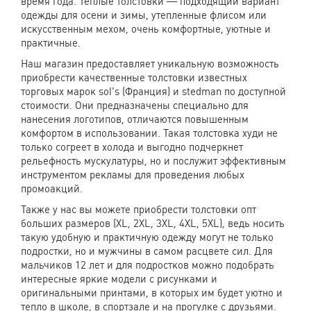
время года. Теплые толстовки — подходящий вариант
одежды для осени и зимы, утепленные флисом или
искусственным мехом, очень комфортные, уютные и
практичные.
Наш магазин предоставляет уникальную возможность
приобрести качественные толстовки известных
торговых марок sol's (Франция) и stedman по доступной
стоимости. Они предназначены специально для
нанесения логотипов, отличаются повышенным
комфортом в использовании. Такая толстовка худи не
только согреет в холода и выгодно подчеркнет
рельефность мускулатуры, но и послужит эффективным
инструментом рекламы для проведения любых
промоакций.
Также у нас вы можете приобрести толстовки опт
больших размеров (XL, 2XL, 3XL, 4XL, 5XL), ведь носить
такую удобную и практичную одежду могут не только
подростки, но и мужчины в самом расцвете сил. Для
мальчиков 12 лет и для подростков можно подобрать
интересные яркие модели с рисунками и
оригинальными принтами, в которых им будет уютно и
тепло в школе, в спортзале и на прогулке с друзьями.