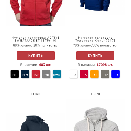
Мужская толстовка ACTIVE
Мужская толстовка
SWEATJACKET (ST5610)
Толстовка Kent (7017)
80% хлопок, 20% полиэстер
70% хлопок/30% полиэстер
КУПИТЬ
КУПИТЬ
В наличии:
403
шт.
В наличии:
17098
шт.
BLO
BLM
CSR
GYH
HWB
6
5
10
12
4
88
NA
08
FLOYD
FLOYD