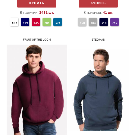
КУПИТЬ
КУПИТЬ
В наличии:
2451
шт.
В наличии:
41
шт.
102
319
145
281
321
350
384
318
712
272
360
384
712
312
FRUIT OF THE LOOM
STEDMAN
241