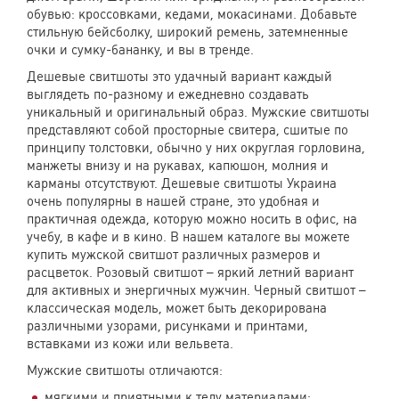
обувью: кроссовками, кедами, мокасинами. Добавьте
стильную бейсболку, широкий ремень, затемненные
очки и сумку-бананку, и вы в тренде.
Дешевые свитшоты это удачный вариант каждый
выглядеть по-разному и ежедневно создавать
уникальный и оригинальный образ. Мужские свитшоты
представляют собой просторные свитера, сшитые по
принципу толстовки, обычно у них округлая горловина,
манжеты внизу и на рукавах, капюшон, молния и
карманы отсутствуют. Дешевые свитшоты Украина
очень популярны в нашей стране, это удобная и
практичная одежда, которую можно носить в офис, на
учебу, в кафе и в кино. В нашем каталоге вы можете
купить мужской свитшот различных размеров и
расцветок. Розовый свитшот – яркий летний вариант
для активных и энергичных мужчин. Черный свитшот –
классическая модель, может быть декорирована
различными узорами, рисунками и принтами,
вставками из кожи или вельвета.
Мужские свитшоты отличаются:
мягкими и приятными к телу материалами;