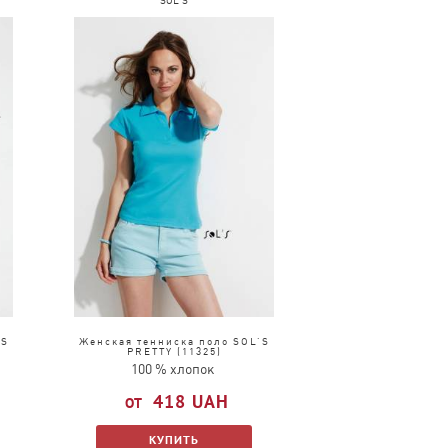
SOL'S
1
YT
94
R6
34
VF
32
2
PE
36
51
’S
Женская тенниска поло SOL’S
PRETTY (11325)
100 % хлопок
418
UAH
КУПИТЬ