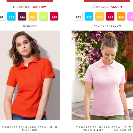
В наличии:
3602
шт.
В наличии:
646
шт.
02
225
146
301
280
145
102
225
301
145
400
13
STEDMAN
FRUIT OF THE LOOM
21
220
400
115
147
272
272
360
318
312
241
60
318
140
312
241
Женская тенниска поло POLO
Женская тенниска поло PREM
(ST3100)
POLO LADY-FIT (63-030-0)