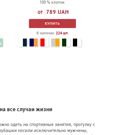
100 % хлопок
789
UAH
КУПИТЬ
В наличии:
224
шт.
E
M
1
на все случаи жизни
жно одеть на спортивные занятия, прогулку с
е рубашки носили исключительно мужчины,