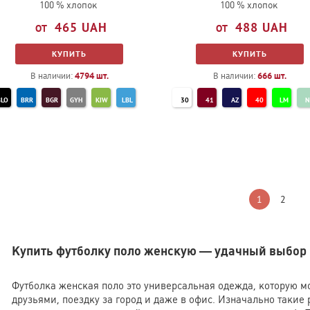
100 % хлопок
100 % хлопок
465
UAH
488
UAH
КУПИТЬ
КУПИТЬ
В наличии:
4794
шт.
В наличии:
666
шт.
BLO
BRR
BGR
GYH
KIW
LBL
30
41
AZ
40
LM
N
AV
OCB
SRE
SPK
YEL
YT
44
93
94
34
T
WHI
ZU
PE
3M
36
47
5
1
2
Купить футболку поло женскую — удачный выбор 
Футболка женская поло это универсальная одежда, которую мо
друзьями, поездку за город и даже в офис. Изначально таки