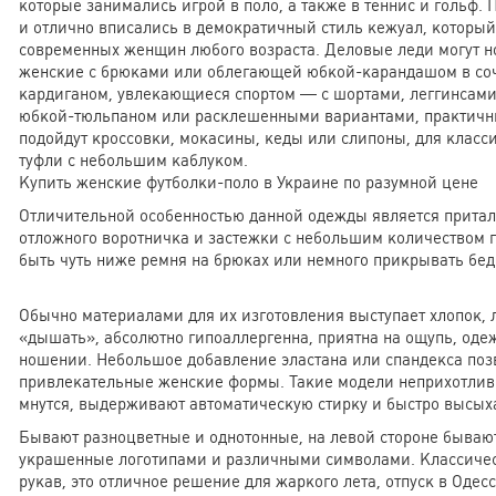
которые занимались игрой в поло, а также в теннис и гольф.
и отлично вписались в демократичный стиль кежуал, который
современных женщин любого возраста. Деловые леди могут н
женские с брюками или облегающей юбкой-карандашом в со
кардиганом, увлекающиеся спортом — с шортами, леггинсами
юбкой-тюльпаном или расклешенными вариантами, практичны
подойдут кроссовки, мокасины, кеды или слипоны, для класс
туфли с небольшим каблуком.
Купить женские футболки-поло в Украине по разумной цене
Отличительной особенностью данной одежды является прита
отложного воротничка и застежки с небольшим количеством 
быть чуть ниже ремня на брюках или немного прикрывать бе
Обычно материалами для их изготовления выступает хлопок, л
«дышать», абсолютно гипоаллергенна, приятна на ощупь, од
ношении. Небольшое добавление эластана или спандекса поз
привлекательные женские формы. Такие модели неприхотливы
мнутся, выдерживают автоматическую стирку и быстро высых
Бывают разноцветные и однотонные, на левой стороне быва
украшенные логотипами и различными символами. Классичес
рукав, это отличное решение для жаркого лета, отпуск в Одес