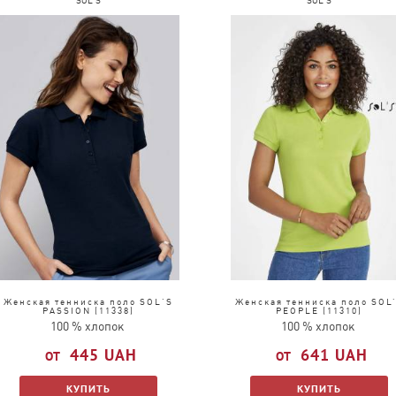
SOL'S
SOL'S
15
14
3
4
98
58
48
55
31
7
4
78
7
10
216
1
1
2
5
Женская тенниска поло SOL'S
Женская тенниска поло SOL
PASSION (11338)
PEOPLE (11310)
100 % хлопок
100 % хлопок
445
UAH
641
UAH
КУПИТЬ
КУПИТЬ