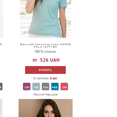
'S
Женская тенниска поло HANNA
POLO (ST9150)
100 % хлопок
526
UAH
КУПИТЬ
В наличии:
6
шт.
8
CUP
FRO
GYH
HWB
SAP
FRUIT OF THE LOOM