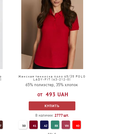
о
Женская тенниска поло 65/35 POLO
)
LADY-FIT (63-212-0)
65% полиэстер, 35% хлопок
493
UAH
КУПИТЬ
В наличии:
2777
шт.
7
30
41
AZ
RX
VH
40