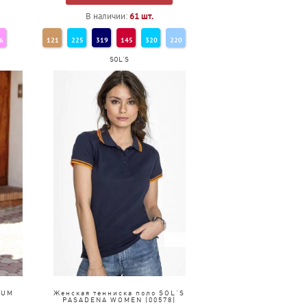
В наличии:
61
шт.
6
121
225
319
145
320
220
SOL'S
147
276
IUM
Женская тенниска поло SOL'S
PASADENA WOMEN (00578)