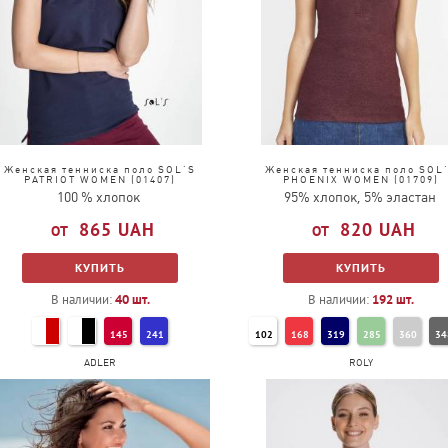
Женская тенниска поло SOL'S
Женская тенниска поло SOL
PATRIOT WOMEN (01407)
PHOENIX WOMEN (01709)
100 % хлопок
95% хлопок, 5% эластан
865
UAH
820
UAH
КУПИТЬ
КУПИТЬ
В наличии:
40
шт.
В наличии:
192
шт.
145
241
102
168
319
285
360
34
ADLER
ROLY
238
312