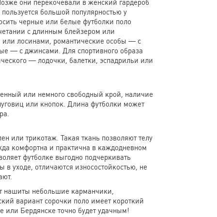
 Позже они перекочевали в женский гардероб
 пользуется большой популярностью у
осить черные или белые футболки поло
четании с длинным блейзером или
 или лосинами, романтические особы — с
е — с джинсами. Для спортивного образа
ического — лодочки, балетки, эспадрильи или
ленный или немного свободный крой, наличие
пуговиц или кнопок. Длина футболки может
дра.
ен или трикотаж. Такая ткань позволяют телу
ежда комфортна и практична в каждодневном
воляет футболке выгодно подчеркивать
 в уходе, отличаются износостойкостью, не
ают.
ют нашиты небольшие карманчики,
кий вариант сорочки поло имеет короткий
се или Бердянске точно будет удачным!