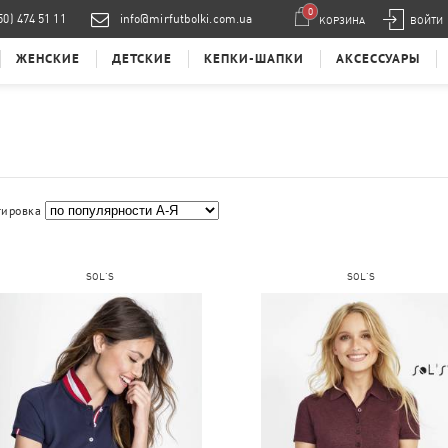
0
50) 474 51 11
info@mirfutbolki.com.ua
КОРЗИНА
ВОЙТИ
ЖЕНСКИЕ
ДЕТСКИЕ
КЕПКИ-ШАПКИ
АКСЕССУАРЫ
тировка
SOL'S
SOL'S