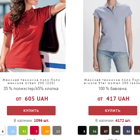
Женская тенниска поло Поло
Женская тенниска поло Пол
женское Urban 200 (220)
жіноче Star woman 200 (6634
35 % полиэстер/65% хлопка
100 % бавовна
605
UAH
417
UAH
КУПИТЬ
КУПИТЬ
В наличии:
1096
шт.
В наличии:
4172
шт.
6
11
92
5
10
12
8
56
87
46
86
5