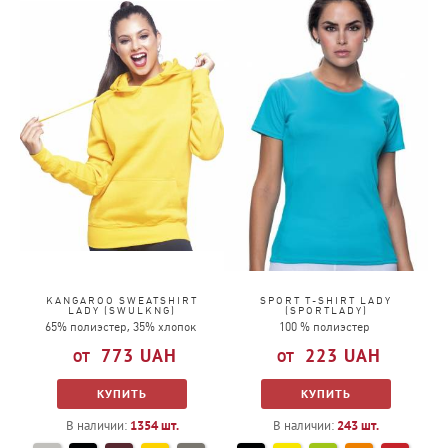
OR
PK
PU
RP
RD
RB
SA
SK
TU
WH
KANGAROO SWEATSHIRT
SPORT T-SHIRT LADY
LADY (SWULKNG)
(SPORTLADY)
65% полиэстер, 35% хлопок
100 % полиэстер
773
UAH
223
UAH
КУПИТЬ
КУПИТЬ
В наличии:
1354
шт.
В наличии:
243
шт.