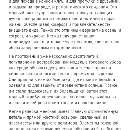
и для похода в ночной клуб, и для прогулки с друзьями,
и отдыха на природе, и романтического свидания. Это
модный аксессуар защитит вашу голову от палящих
лучей солнца летом и поможет вести активный образ
жизни, обеспечивая комфорт и привлекательность
внешнего вида. Также это отличный вариант на осень: и
согреет, и украсит. Кепка подчеркнет вашу
индивидуальность и тонкое чувство стиля, сделает ваш
образ завершенным и гармоничным.
На протяжении уже нескольких десятилетий
популярной и востребованной моделью головного убора
как среди обычных девушек, так и звезд эстрады и
кино являются женские кепки с прямым козырьком.
Они пришли к нам из Америки, где игроки в бейсбол
одевали их для защиты от воздействия солнца. Позже
им стали подражать и их болельщики, затем этот
модный атрибут перекочевал на головы музыкальных
исполнителей репа и хип-хопа и их поклонников.
Кепка реперка женская имеет главную отличительную
деталь – прямой жесткий козырек, сделанный из
пластмассы или другого полимера. Элементы головной
части шьются в форме лепестка (обычно их 6, но бывает