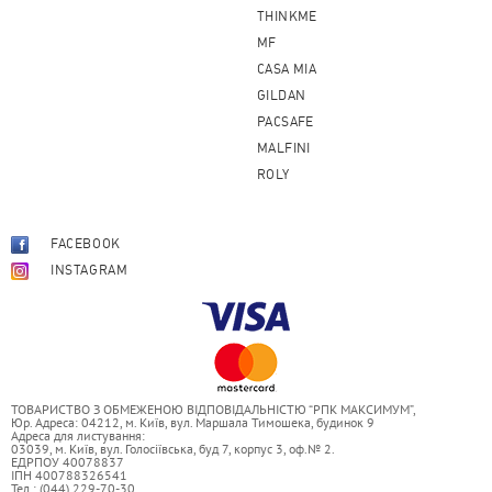
THINKME
MF
CASA MIA
GILDAN
PACSAFE
MALFINI
ROLY
FACEBOOK
INSTAGRAM
ТОВАРИСТВО З ОБМЕЖЕНОЮ ВІДПОВІДАЛЬНІСТЮ “РПК МАКСИМУМ”,
Юр. Адреса: 04212, м. Київ, вул. Маршала Тимошека, будинок 9
Адреса для листування:
03039, м. Київ, вул. Голосіївська, буд 7, корпус 3, оф.№ 2.
ЕДРПОУ 40078837
ІПН 400788326541
Тел.: (044) 229-70-30