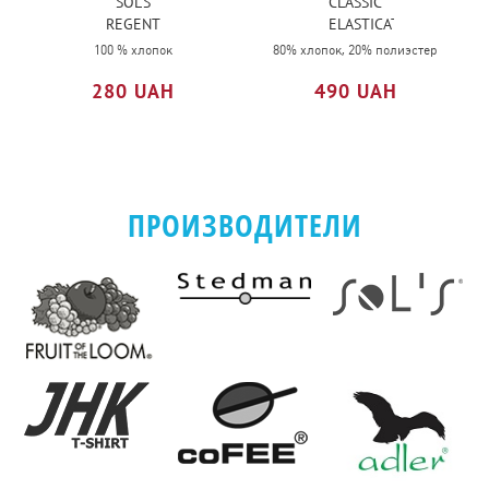
SOL'S
CLASSIC
REGENT
ELASTICATED
CUFF
100 % хлопок
80% хлопок, 20% полиэстер
JOG
280 UAH
490 UAH
PANTS
ПРОИЗВОДИТЕЛИ