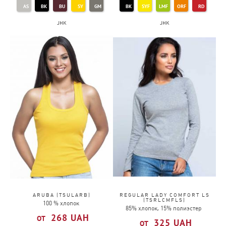
AS
BK
BU
SY
GM
BK
SYF
LMF
ORF
RD
JHK
JHK
KG
NY
OR
PK
PU
RB
TU
WH
RD
RB
SK
WH
ARUBA (TSULARB)
REGULAR LADY COMFORT LS
(TSRLCMFLS)
100 % хлопок
85% хлопок, 15% полиэстер
268
UAH
325
UAH