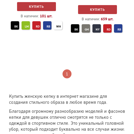
КУПИТЬ
КУПИТЬ
В наличии:
101
шт.
В наличии:
659
шт.
BK
LM
RD
RB
WH
BK
GM
NY
RD
RB
WH
1
Купить женскую кепку в интернет магазине для
создания стильного образа в любое время года.
Благодаря огромному разнообразию моделей и фасонов
кепки для девушек отлично смотрятся не только с
одеждой в спортивном стиле. Это уникальный головной
убор, который подходит буквально на все случаи жизни: