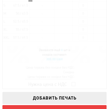
S
47.5 / 61.5
M
50 / 63.5
L
52.5 / 65.5
XL
55 / 67.5
XXL
57.5 / 69.5
Закажите ещё
6
шт и
скидка составит:
300.00 UAH
Цена тиража без скидки без НДС:
Скидка:
Цена тиража со скидки без НДС:
Нужна цена с НДС
ДОБАВИТЬ ПЕЧАТЬ