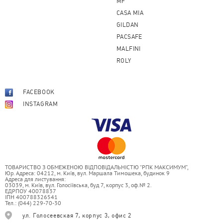
MF
CASA MIA
GILDAN
PACSAFE
MALFINI
ROLY
FACEBOOK
INSTAGRAM
ТОВАРИСТВО З ОБМЕЖЕНОЮ ВІДПОВІДАЛЬНІСТЮ “РПК МАКСИМУМ”,
Юр. Адреса: 04212, м. Київ, вул. Маршала Тимошека, будинок 9
Адреса для листування:
03039, м. Київ, вул. Голосіївська, буд 7, корпус 3, оф.№ 2.
ЕДРПОУ 40078837
ІПН 400788326541
Тел.: (044) 229-70-30
ул. Голосеевская 7, корпус 3, офис 2