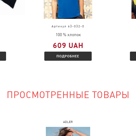
в?
д, выслать
во.
Артикул 63-032-0
ц и Вам будет
100 % хлопок
 скидкой.
609 UAH
ПОДРОБНЕЕ
наличии?
ПРОСМОТРЕННЫЕ ТОВАРЫ
сайте и указать
ADLER