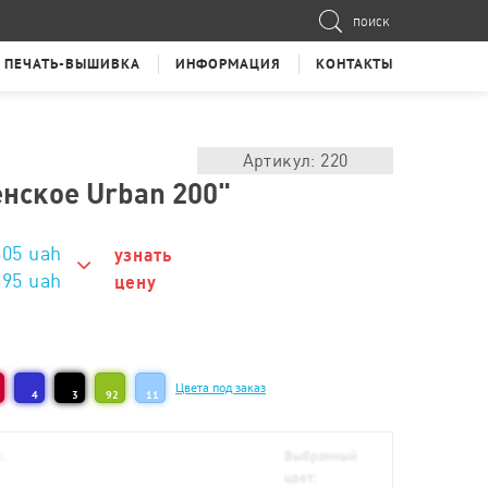
ПОИСК
ПЕЧАТЬ-ВЫШИВКА
ИНФОРМАЦИЯ
КОНТАКТЫ
Артикул: 220
нское Urban 200"
605
uah
узнать
695 uah
цену
695 uah
675 uah
Цвета под заказ
4
3
92
11
655 uah
635 uah
а;
Выбранный
цвет:
625 uah