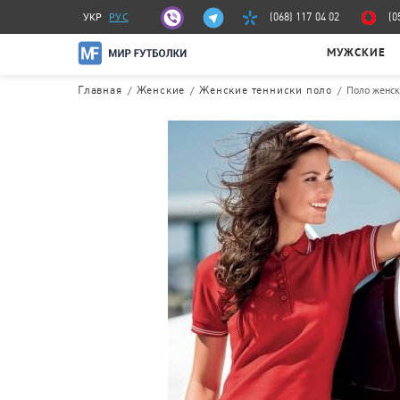
УКР
РУС
(068) 117 04 02
(0
МУЖСКИЕ
/
/
/
Поло женск
Главная
Женские
Женские тенниски поло