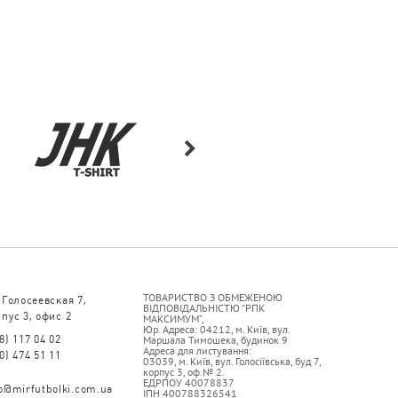
ТОВАРИСТВО З ОБМЕЖЕНОЮ
 Голосеевская 7,
ВІДПОВІДАЛЬНІСТЮ “РПК
пус 3, офис 2
МАКСИМУМ”,
Юр. Адреса: 04212, м. Київ, вул.
8) 117 04 02
Маршала Тимошека, будинок 9
Адреса для листування:
0) 474 51 11
03039, м. Київ, вул. Голосіївська, буд 7,
корпус 3, оф.№ 2.
ЕДРПОУ 40078837
fo@mirfutbolki.com.ua
ІПН 400788326541