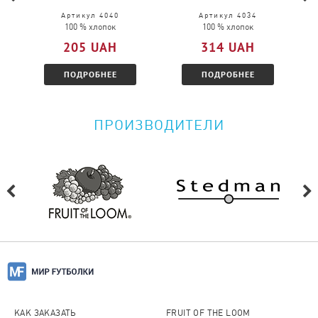
Пожалуйста, перейдите по
ссылке
и
Артикул 4040
Артикул 4034
100 % хлопок
100 % хлопок
ознакомитесь с условиями.
205 UAH
314 UAH
ПОДРОБНЕЕ
ПОДРОБНЕЕ
ПРОИЗВОДИТЕЛИ
КАК ЗАКАЗАТЬ
FRUIT OF THE LOOM