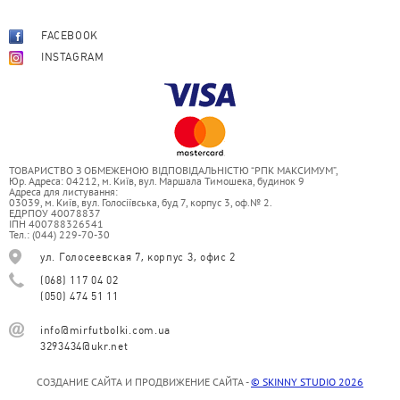
FACEBOOK
INSTAGRAM
ТОВАРИСТВО З ОБМЕЖЕНОЮ ВІДПОВІДАЛЬНІСТЮ “РПК МАКСИМУМ”,
Юр. Адреса: 04212, м. Київ, вул. Маршала Тимошека, будинок 9
Адреса для листування:
03039, м. Київ, вул. Голосіївська, буд 7, корпус 3, оф.№ 2.
ЕДРПОУ 40078837
ІПН 400788326541
Тел.: (044) 229-70-30
ул. Голосеевская 7, корпус 3, офис 2
(068) 117 04 02
(050) 474 51 11
info@mirfutbolki.com.ua
3293434@ukr.net
СОЗДАНИЕ САЙТА И ПРОДВИЖЕНИЕ САЙТА -
© SKINNY STUDIO 2026