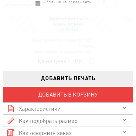
- больше не показывать
регулируемый
/
Закажите ещё
6
шт и
скидка составит:
120.00 UAH
Цена тиража без скидки без НДС:
Скидка:
Цена тиража со скидки без НДС:
Нужна цена с НДС
ДОБАВИТЬ ПЕЧАТЬ
ДОБАВИТЬ В КОРЗИНУ
Характеристики
Как подобрать размер
100 % хлопок
Состав
Как оформить заказ