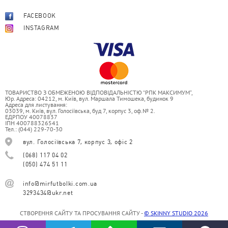
FACEBOOK
INSTAGRAM
ТОВАРИСТВО З ОБМЕЖЕНОЮ ВІДПОВІДАЛЬНІСТЮ “РПК МАКСИМУМ”,
Юр. Адреса: 04212, м. Київ, вул. Маршала Тимошека, будинок 9
Адреса для листування:
03039, м. Київ, вул. Голосіївська, буд 7, корпус 3, оф.№ 2.
ЕДРПОУ 40078837
ІПН 400788326541
Тел.: (044) 229-70-30
вул. Голосіївська 7, корпус 3, офіс 2
(068) 117 04 02
(050) 474 51 11
info@mirfutbolki.com.ua
3293434@ukr.net
СТВОРЕННЯ САЙТУ ТА ПРОСУВАННЯ САЙТУ -
© SKINNY STUDIO 2026