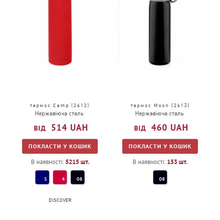
термос Camp (2612)
термос Moon (2613)
Нержавіюча сталь
Нержавіюча сталь
514
UAH
460
UAH
ПОКЛАСТИ У КОШИК
ПОКЛАСТИ У КОШИК
В наявності:
5215
шт.
В наявності:
153
шт.
5
4
08
08
DISCOVER