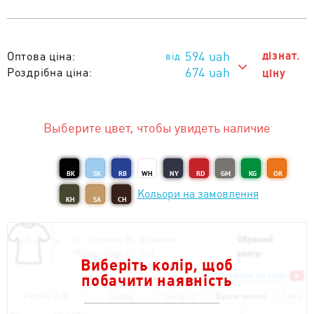
594
uah
дізнат.
Оптова ціна:
674 uah
Роздрібна ціна:
ціну
674 uah
Тираж 1 - 10 од. :
594 uah
Тираж від 11 од. :
Выберите цвет, чтобы увидеть наличие
BK
SK
RB
WH
NY
RD
GM
KG
OR
Кольори на замовлення
KH
SA
CH
*
А - ширина; B - довжина;
Обраний
*
Відхилення +/- 2см
колір:
Виберіть колір, щоб
Як підібрати розмір
побачити наявність
Размір A/B
Склад
Грн за шт.
Ваше замов.
Сума