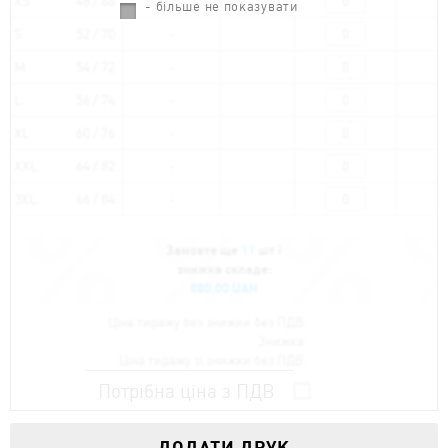
XS
48 / 68
- більше не показувати
S
52 / 70
M
54 / 72
L
56 / 74
XL
60 / 76
XXL
64 / 82
3XL
66 / 84
Замовте ще
11
шт і
знижка складе:
880.00 UAH
Ціна тиражу без знижки без ПДВ:
Знижка:
Ціна тиражу зі знижки без ПДВ:
Потрібна ціна з ПДВ
ДОДАТИ ДРУК