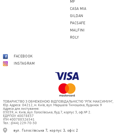
MF
CASA MIA
GILDAN
PACSAFE
MALFINI
ROLY
FACEBOOK
INSTAGRAM
ТОВАРИСТВО З ОБМЕЖЕНОЮ ВІДПОВІДАЛЬНІСТЮ “РПК МАКСИМУМ”,
Юр. Адреса: 04212, м. Київ, вул. Маршала Тимошека, будинок 9
Адреса для листування:
03039, м. Київ, вул. Голосіївська, буд 7, корпус 3, оф.№ 2.
ЕДРПОУ 40078837
ІПН 400788326541
Тел.: (044) 229-70-30
вул. Голосіївська 7, корпус 3, офіс 2