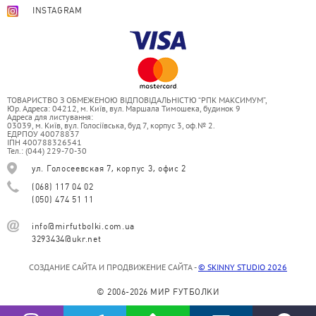
INSTAGRAM
ТОВАРИСТВО З ОБМЕЖЕНОЮ ВІДПОВІДАЛЬНІСТЮ “РПК МАКСИМУМ”,
Юр. Адреса: 04212, м. Київ, вул. Маршала Тимошека, будинок 9
Адреса для листування:
03039, м. Київ, вул. Голосіївська, буд 7, корпус 3, оф.№ 2.
ЕДРПОУ 40078837
ІПН 400788326541
Тел.: (044) 229-70-30
ул. Голосеевская 7, корпус 3, офис 2
(068) 117 04 02
(050) 474 51 11
info@mirfutbolki.com.ua
3293434@ukr.net
СОЗДАНИЕ САЙТА И ПРОДВИЖЕНИЕ САЙТА -
© SKINNY STUDIO 2026
© 2006-2026 МИР FУТБОЛКИ