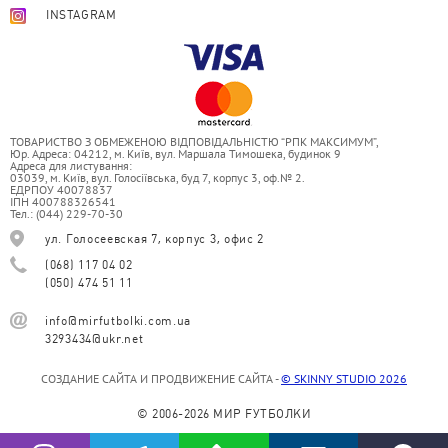
INSTAGRAM
ТОВАРИСТВО З ОБМЕЖЕНОЮ ВІДПОВІДАЛЬНІСТЮ “РПК МАКСИМУМ”,
Юр. Адреса: 04212, м. Київ, вул. Маршала Тимошека, будинок 9
Адреса для листування:
03039, м. Київ, вул. Голосіївська, буд 7, корпус 3, оф.№ 2.
ЕДРПОУ 40078837
ІПН 400788326541
Тел.: (044) 229-70-30
ул. Голосеевская 7, корпус 3, офис 2
(068) 117 04 02
(050) 474 51 11
info@mirfutbolki.com.ua
3293434@ukr.net
СОЗДАНИЕ САЙТА И ПРОДВИЖЕНИЕ САЙТА -
© SKINNY STUDIO 2026
© 2006-2026 МИР FУТБОЛКИ