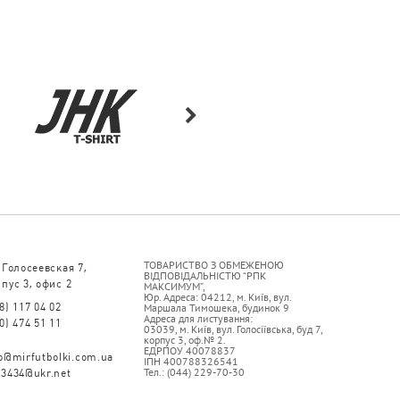
ТОВАРИСТВО З ОБМЕЖЕНОЮ
 Голосеевская 7,
ВІДПОВІДАЛЬНІСТЮ “РПК
пус 3, офис 2
МАКСИМУМ”,
Юр. Адреса: 04212, м. Київ, вул.
8) 117 04 02
Маршала Тимошека, будинок 9
Адреса для листування:
0) 474 51 11
03039, м. Київ, вул. Голосіївська, буд 7,
корпус 3, оф.№ 2.
ЕДРПОУ 40078837
fo@mirfutbolki.com.ua
ІПН 400788326541
Тел.: (044) 229-70-30
93434@ukr.net