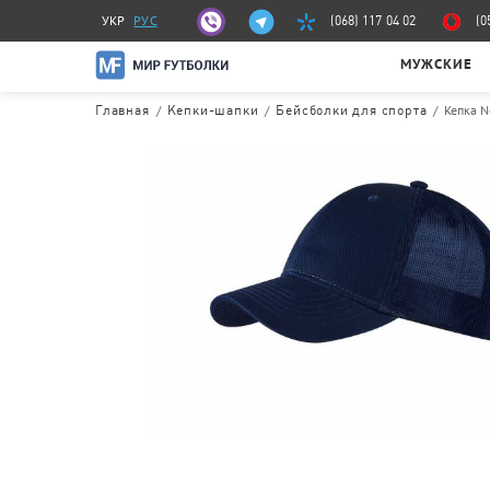
УКР
РУС
(068) 117 04 02
(0
МУЖСКИЕ
/
/
/
Кепка 
Главная
Кепки-шапки
Бейсболки для спорта