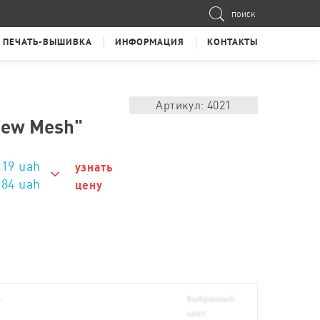
ПОИСК
ПЕЧАТЬ-ВЫШИВКА
ИНФОРМАЦИЯ
КОНТАКТЫ
Артикул: 4021
New Mesh"
219
uah
узнать
284 uah
цену
284 uah
264 uah
244 uah
234 uah
а;
Выбранный
цвет:
224 uah