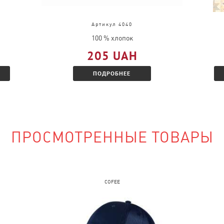
д, выслать
во.
Артикул 4040
ц и Вам будет
100 % хлопок
 скидкой.
205 UAH
ПОДРОБНЕЕ
наличии?
ПРОСМОТРЕННЫЕ ТОВАРЫ
сайте и указать
COFEE