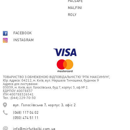
PACSAFE
MALFINI
ROLY
FACEBOOK
INSTAGRAM
ТОВАРИСТВО З ОБМЕЖЕНОЮ ВІДПОВІДАЛЬНІСТЮ “РПК МАКСИМУМ”,
Юр. Адреса: 04212, м. Київ, вул. Маршала Тимошека, будинок 9
Адреса для листування:
03039, м. Київ, вул. Голосіївська, буд 7, корпус 3, оф.№ 2.
ЕДРПОУ 40078837
ІПН 400788326541
Тел.: (044) 229-70-30
вул. Голосіївська 7, корпус 3, офіс 2
(068) 117 04 02
(050) 474 51 11
info@mirfutbolki.com.ua