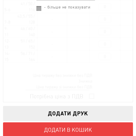
41 / 50 /
- більше не показувати
5-6
116
43,5 / 55 /
7-8
128
9-
46 / 60 /
11
140
12-
51 / 65 /
13
152
14-
56 / 71 /
15
164
Ціна тиражу без знижки без ПДВ:
Знижка:
Ціна тиражу зі знижки без ПДВ:
Потрібна ціна з ПДВ
ДОДАТИ ДРУК
ДОДАТИ В КОШИК