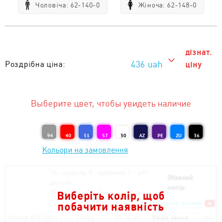
Чоловіча: 62-140-0
Жіноча: 62-148-0
дізнат.
436 uah
Роздрібна ціна:
ціну
436 uah
Тираж від 1 од. :
Выберите цвет, чтобы увидеть наличие
94
40
51
57
30
AZ
PE
ZU
36
Кольори на замовлення
*
А - ширина; B - довжина; С - ріст
Обраний
дитини
колір:
*
Відхилення +/- 2см
Виберіть колір, щоб
Як підібрати розмір
побачити наявність
Размір A/B/Зріст
Склад
Грн за шт.
Ваше замов.
Сума