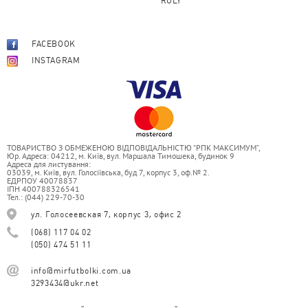
ROLY
FACEBOOK
INSTAGRAM
ТОВАРИСТВО З ОБМЕЖЕНОЮ ВІДПОВІДАЛЬНІСТЮ “РПК МАКСИМУМ”,
Юр. Адреса: 04212, м. Київ, вул. Маршала Тимошека, будинок 9
Адреса для листування:
03039, м. Київ, вул. Голосіївська, буд 7, корпус 3, оф.№ 2.
ЕДРПОУ 40078837
ІПН 400788326541
Тел.: (044) 229-70-30
ул. Голосеевская 7, корпус 3, офис 2
(068) 117 04 02
(050) 474 51 11
info@mirfutbolki.com.ua
3293434@ukr.net