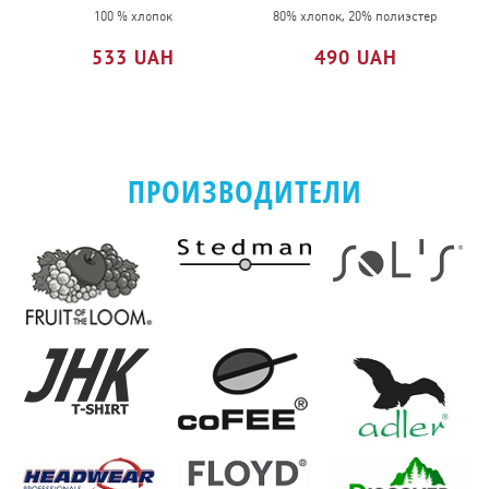
MAN
CUFF
100 % хлопок
80% хлопок, 20% полиэстер
JOG
533 UAH
490 UAH
PANTS
ПРОИЗВОДИТЕЛИ