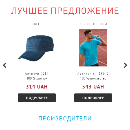
ЛУЧШЕЕ ПРЕДЛОЖЕНИЕ
Можно ли поменять товар?
COFEE
FRUIT OF THE LOOM
Обмен возможен в случаи брака.
Обмен возможен на товар той же модели, только
в другом размере.
Можно ли вернуть товар?
Пожалуйста, перейдите по
ссылке
и
Артикул 4034
Артикул 61-390-0
100 % хлопок
100 % полиэстер
ознакомитесь с условиями.
314 UAH
543 UAH
ПОДРОБНЕЕ
ПОДРОБНЕЕ
ПРОИЗВОДИТЕЛИ