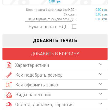
0.00 грн.
Цена тиража без скидки без НДС:
0.00 грн.
Скидка:
0.00 грн.
Цена тиража со скидки без НДС:
0.00 грн.
Нужна цена с НДС
ДОБАВИТЬ ПЕЧАТЬ
ДОБАВИТЬ В КОРЗИНУ
Характеристики
Как подобрать размер
100 % хлопок
Состав
Как оформить заказ
Смотреть видео
155
Плотность
Размер
Размер A/B
Виды нанесения
Выберите товар и перейдите в карточку товара
Как подобрать размер
Футболка с коротким
XS
48 / 68
Оплата, доставка, гарантия
рукавом. Двойной стежок
Выберите и кликните на выбранный цвет
Шелкотрафаретная печать
Описание
на воротнике, рукавах и
S
51 / 70