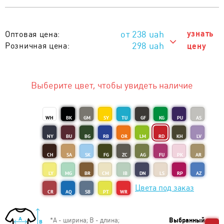
238
uah
узнать
Оптовая цена:
298 uah
Розничная цена:
цену
298 uah
Тираж 1 - 10 шт. :
238 uah
Тираж от 11 шт. :
Выберите цвет, чтобы увидеть наличие
WH
BK
GM
SY
TU
GF
KG
PU
AS
NY
BU
BG
RB
OR
LM
RD
KH
LV
CH
SA
SK
FG
ZC
AG
FU
PK
AR
LY
MG
BR
CM
IB
DN
LS
RP
AZ
Цвета под заказ
CR
AQ
SB
PT
WR
*
А - ширина; B - длина;
Выбранный