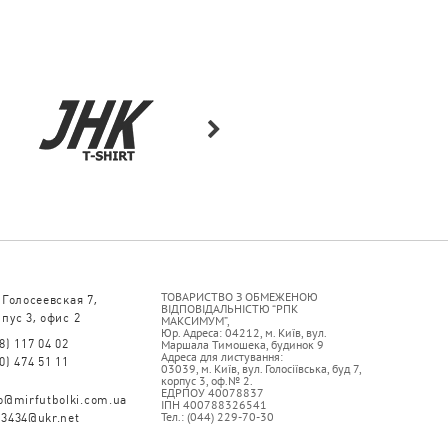
ТОВАРИСТВО З ОБМЕЖЕНОЮ
 Голосеевская 7,
ВІДПОВІДАЛЬНІСТЮ “РПК
пус 3, офис 2
МАКСИМУМ”,
Юр. Адреса: 04212, м. Київ, вул.
8) 117 04 02
Маршала Тимошека, будинок 9
Адреса для листування:
0) 474 51 11
03039, м. Київ, вул. Голосіївська, буд 7,
корпус 3, оф.№ 2.
ЕДРПОУ 40078837
fo@mirfutbolki.com.ua
ІПН 400788326541
Тел.: (044) 229-70-30
93434@ukr.net