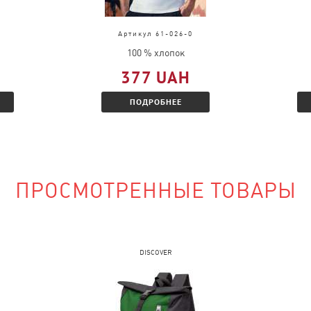
д, выслать
во.
Артикул 61-026-0
ц и Вам будет
100 % хлопок
 скидкой.
377 UAH
ПОДРОБНЕЕ
наличии?
ПРОСМОТРЕННЫЕ ТОВАРЫ
сайте и указать
DISCOVER