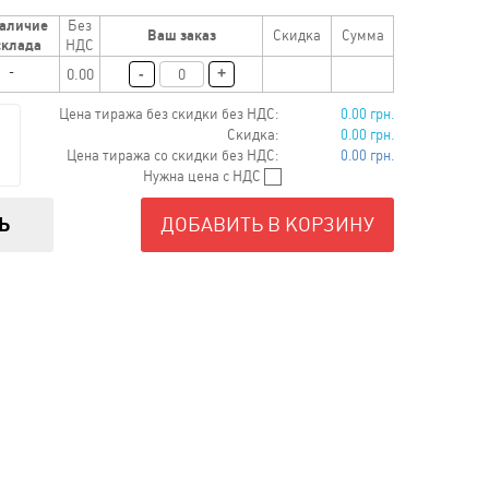
аличие
Без
Ваш заказ
Скидка
Сумма
345 uah
склада
НДС
-
+
0.00
Цена тиража без скидки без НДС:
0.00 грн.
Скидка:
0.00 грн.
Цена тиража со скидки без НДС:
0.00 грн.
Нужна цена с НДС
Ь
ДОБАВИТЬ В КОРЗИНУ