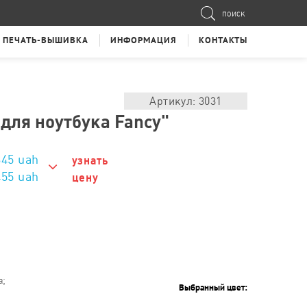
ПОИСК
ПЕЧАТЬ-ВЫШИВКА
ИНФОРМАЦИЯ
КОНТАКТЫ
Артикул: 3031
для ноутбука Fancy"
345
uah
узнать
455 uah
цену
455 uah
415 uah
395 uah
375 uah
а;
Выбранный цвет:
355 uah