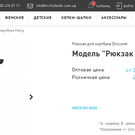
0
50) 474 51 11
info@mirfutbolki.com.ua
КОРЗИНА
ВОЙТИ
ЖЕНСКИЕ
ДЕТСКИЕ
КЕПКИ-ШАПКИ
АКСЕССУАРЫ
ноутбука Fancy
Рюкзак для ноутбука Discover
Модель "
Рюкзак 
Оптовая цена:
Розничная цена:
Тираж 1 - 5 шт. :
Тираж 6 - 20 шт. :
Цвета под заказ
Тираж 21 - 50 шт. :
Тираж 51 - 100 шт. :
*
А - ширина; B - длин
*
Отклонения +/- 2см
Тираж 101 - 200 шт. :