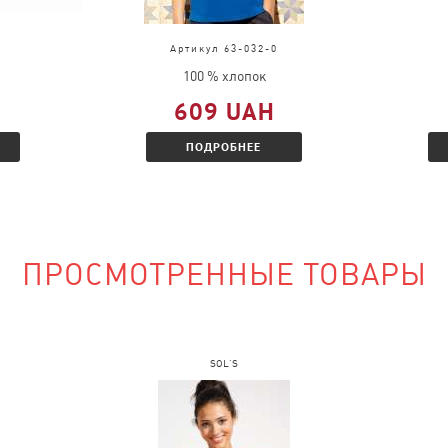
д, выслать
во.
Артикул 63-032-0
ц и Вам будет
100 % хлопок
 скидкой.
609 UAH
ПОДРОБНЕЕ
наличии?
ПРОСМОТРЕННЫЕ ТОВАРЫ
сайте и указать
SOL'S