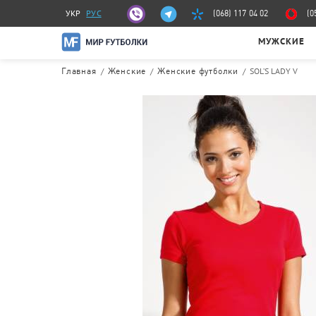
УКР
РУС
(068) 117 04 02
(0
МУЖСКИЕ
/
/
/
SOL’S LADY V
Главная
Женские
Женские футболки