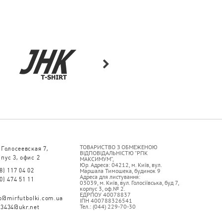
ТОВАРИСТВО З ОБМЕЖЕНОЮ
 Голосеевская 7,
ВІДПОВІДАЛЬНІСТЮ “РПК
пус 3, офис 2
МАКСИМУМ”,
Юр. Адреса: 04212, м. Київ, вул.
8) 117 04 02
Маршала Тимошека, будинок 9
Адреса для листування:
0) 474 51 11
03039, м. Київ, вул. Голосіївська, буд 7,
корпус 3, оф.№ 2.
ЕДРПОУ 40078837
fo@mirfutbolki.com.ua
ІПН 400788326541
Тел.: (044) 229-70-30
93434@ukr.net