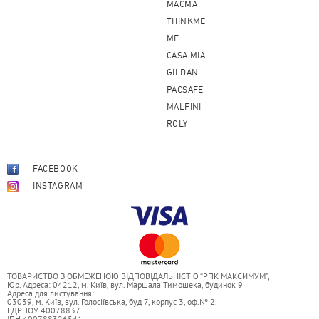
MACMA
THINKME
MF
CASA MIA
GILDAN
PACSAFE
MALFINI
ROLY
FACEBOOK
INSTAGRAM
ТОВАРИСТВО З ОБМЕЖЕНОЮ ВІДПОВІДАЛЬНІСТЮ “РПК МАКСИМУМ”,
Юр. Адреса: 04212, м. Київ, вул. Маршала Тимошека, будинок 9
Адреса для листування:
03039, м. Київ, вул. Голосіївська, буд 7, корпус 3, оф.№ 2.
ЕДРПОУ 40078837
ІПН 400788326541