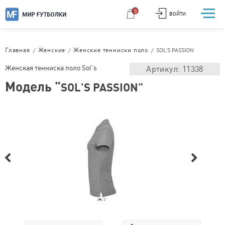
0
ВОЙТИ
/
/
/
SOL'S PASSION
Главная
Женские
Женские тенниски поло
Женская тенниска поло Sol's
Артикул: 11338
Модель "
SOL'S PASSION"