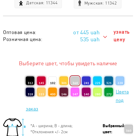
Детская: 11344
Мужская: 11342
445
uah
узнать
Оптовая цена:
535 uah
Розничная цена:
цену
535 uah
Тираж 1 - 5 шт. :
515 uah
Тираж 6 - 10 шт. :
Выберите цвет, чтобы увидеть наличие
495 uah
Тираж 11 - 20 шт. :
475 uah
Тираж 21 - 50 шт. :
312
145
102
301
360
241
225
321
220
Цвета
465 uah
Тираж 51 - 100 шт. :
318
115
400
146
147
140
280
272
под
455 uah
Тираж 101 - 200 шт. :
заказ
445 uah
Тираж от 201 шт. :
*
А - ширина; B - длина;
Выбранный
360
*
Отклонения +/- 2см
цвет: