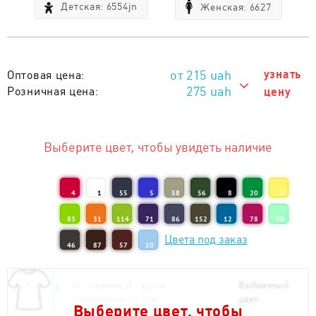
Детская: 6554jn
Женская: 6627
215
uah
узнать
Оптовая цена:
275 uah
Розничная цена:
цену
275 uah
Тираж 1 - 10 шт. :
215 uah
Тираж от 11 шт. :
Выберите цвет, чтобы увидеть наличие
4
1
55
5
58
56
8
20
3
83
31
114
71
86
152
12
78
98
Цвета под заказ
46
87
57
10
*
А - ширина; B - длина;
Выбранный
*
Отклонения +/- 2см
цвет:
Выберите цвет, чтобы