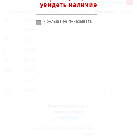
Как подобрать размер
увидеть наличие
Размер A/B
Склад
Грн за шт.
Ваш заказ
Сумма
XS
46 / 66
- больше не показывать
S
48 / 69
M
50 / 71
L
54 / 73
XL
58 / 75
2XL
62 / 77
3XL
66 / 79
4XL
70 / 81
Закажите ещё
11
шт и
скидка составит:
660.00 UAH
Цена тиража без скидки без НДС:
Скидка: