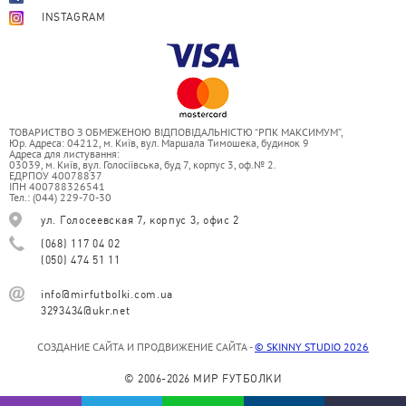
INSTAGRAM
ТОВАРИСТВО З ОБМЕЖЕНОЮ ВІДПОВІДАЛЬНІСТЮ “РПК МАКСИМУМ”,
Юр. Адреса: 04212, м. Київ, вул. Маршала Тимошека, будинок 9
Адреса для листування:
03039, м. Київ, вул. Голосіївська, буд 7, корпус 3, оф.№ 2.
ЕДРПОУ 40078837
ІПН 400788326541
Тел.: (044) 229-70-30
ул. Голосеевская 7, корпус 3, офис 2
(068) 117 04 02
(050) 474 51 11
info@mirfutbolki.com.ua
3293434@ukr.net
СОЗДАНИЕ САЙТА И ПРОДВИЖЕНИЕ САЙТА -
© SKINNY STUDIO 2026
© 2006-2026 МИР FУТБОЛКИ