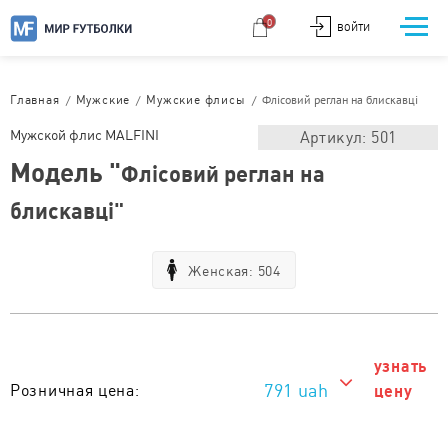
0
ВОЙТИ
/
/
/
Флісовий реглан на блискавці
Главная
Мужские
Мужские флисы
Мужской флис MALFINI
Артикул: 501
Модель "
Флісовий реглан на
блискавці"
Женская: 504
узнать
791 uah
Розничная цена:
цену
791 uah
Тираж от 1 шт. :