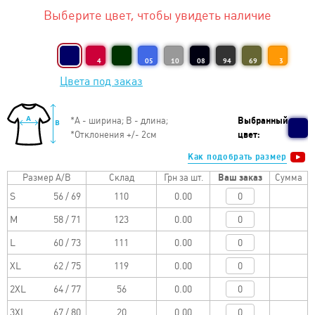
Выберите цвет, чтобы увидеть наличие
4
05
10
08
94
69
3
Цвета под заказ
*
А - ширина; B - длина;
Выбранный
*
Отклонения +/- 2см
цвет:
Как подобрать размер
Размер A/B
Склад
Грн за шт.
Ваш заказ
Сумма
S
56 / 69
0.00
M
58 / 71
0.00
L
60 / 73
0.00
XL
62 / 75
0.00
2XL
64 / 77
0.00
3XL
67 / 80
0.00