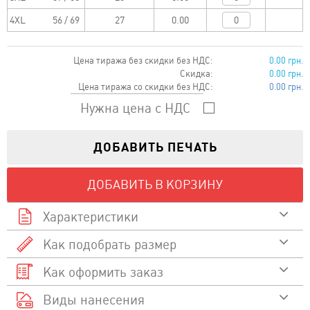
4XL
56 / 69
0.00
Цена тиража без скидки без НДС:
0.00 грн.
Скидка:
0.00 грн.
Цена тиража со скидки без НДС:
0.00 грн.
Нужна цена с НДС
ДОБАВИТЬ ПЕЧАТЬ
ДОБАВИТЬ В КОРЗИНУ
Характеристики
Как подобрать размер
100 % полиэстер
Состав
Как оформить заказ
Смотреть видео
280
Плотность
Размер
Размер A/B
Виды нанесения
Выберите товар и перейдите в карточку товара
Как подобрать размер