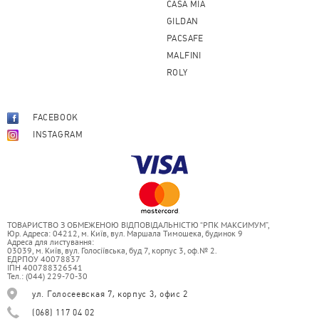
CASA MIA
GILDAN
PACSAFE
MALFINI
ROLY
FACEBOOK
INSTAGRAM
ТОВАРИСТВО З ОБМЕЖЕНОЮ ВІДПОВІДАЛЬНІСТЮ “РПК МАКСИМУМ”,
Юр. Адреса: 04212, м. Київ, вул. Маршала Тимошека, будинок 9
Адреса для листування:
03039, м. Київ, вул. Голосіївська, буд 7, корпус 3, оф.№ 2.
ЕДРПОУ 40078837
ІПН 400788326541
Тел.: (044) 229-70-30
ул. Голосеевская 7, корпус 3, офис 2
(068) 117 04 02