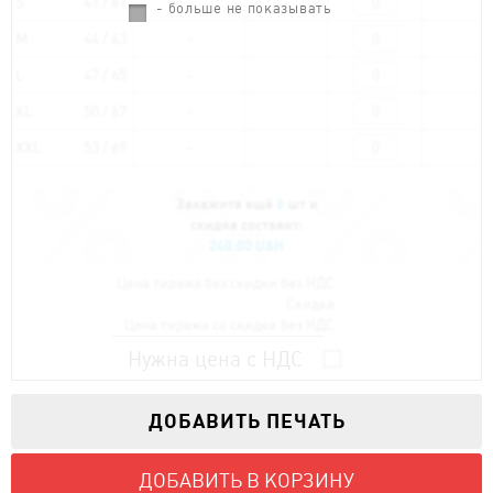
S
41 / 61
- больше не показывать
M
44 / 63
L
47 / 65
XL
50 / 67
XXL
53 / 69
Закажите ещё
6
шт и
скидка составит:
240.00 UAH
Цена тиража без скидки без НДС:
Скидка:
Цена тиража со скидки без НДС:
Нужна цена с НДС
ДОБАВИТЬ ПЕЧАТЬ
ДОБАВИТЬ В КОРЗИНУ