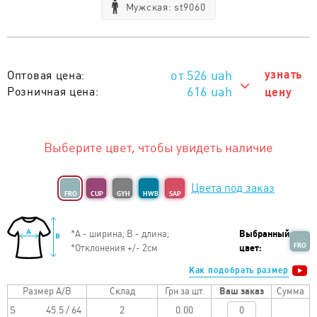
Мужская: st9060
526
uah
узнать
Оптовая цена:
616 uah
Розничная цена:
цену
616 uah
Тираж 1 - 5 шт. :
596 uah
Тираж 6 - 10 шт. :
Выберите цвет, чтобы увидеть наличие
576 uah
Тираж 11 - 20 шт. :
Цвета под заказ
556 uah
Тираж 21 - 50 шт. :
FRO
CUP
GYH
HWB
SAP
546 uah
Тираж 51 - 100 шт. :
*
А - ширина; B - длина;
Выбранный
536 uah
Тираж 101 - 200 шт. :
FRO
*
Отклонения +/- 2см
цвет:
526 uah
Тираж от 201 шт. :
Как подобрать размер
Размер A/B
Склад
Грн за шт.
Ваш заказ
Сумма
S
45.5 / 64
0.00