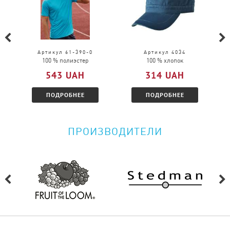
в другом размере.
Можно ли вернуть товар?
Пожалуйста, перейдите по
ссылке
и
Артикул 61-390-0
Артикул 4034
100 % полиэстер
100 % хлопок
ознакомитесь с условиями.
543 UAH
314 UAH
ПОДРОБНЕЕ
ПОДРОБНЕЕ
ПРОИЗВОДИТЕЛИ