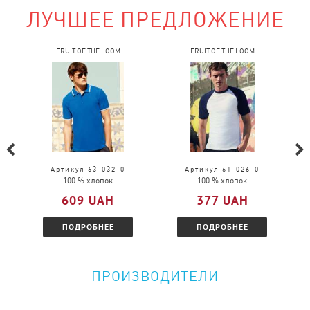
ЛУЧШЕЕ ПРЕДЛОЖЕНИЕ
Можно ли поменять товар?
FRUIT OF THE LOOM
FRUIT OF THE LOOM
Обмен возможен в случаи брака.
Обмен возможен на товар той же модели, только
в другом размере.
Можно ли вернуть товар?
Пожалуйста, перейдите по
ссылке
и
Артикул 63-032-0
Артикул 61-026-0
100 % хлопок
100 % хлопок
ознакомитесь с условиями.
609 UAH
377 UAH
ПОДРОБНЕЕ
ПОДРОБНЕЕ
ПРОИЗВОДИТЕЛИ