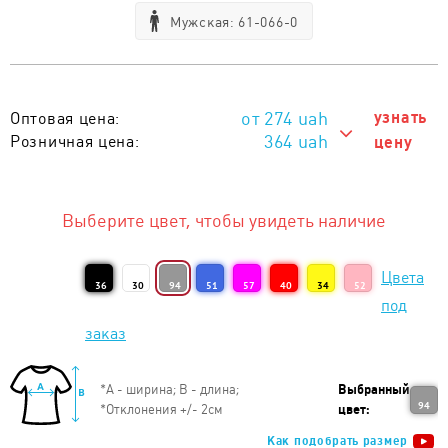
Мужская: 61-066-0
274
uah
узнать
Оптовая цена:
364 uah
Розничная цена:
цену
364 uah
Тираж 1 - 5 шт. :
324 uah
Тираж 6 - 10 шт. :
Выберите цвет, чтобы увидеть наличие
314 uah
Тираж 11 - 20 шт. :
Цвета
304 uah
Тираж 21 - 50 шт. :
36
30
94
51
57
40
34
52
под
294 uah
Тираж 51 - 100 шт. :
заказ
284 uah
Тираж 101 - 200 шт. :
*
А - ширина; B - длина;
Выбранный
274 uah
Тираж от 201 шт. :
94
*
Отклонения +/- 2см
цвет:
Как подобрать размер