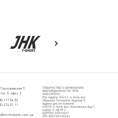
ТОВАРИСТВО З ОБМЕЖЕНОЮ
 Голосеевская 7,
ВІДПОВІДАЛЬНІСТЮ “РПК
пус 3, офис 2
МАКСИМУМ”,
Юр. Адреса: 04212, м. Київ, вул.
8) 117 04 02
Маршала Тимошека, будинок 9
Адреса для листування:
0) 474 51 11
03039, м. Київ, вул. Голосіївська, буд 7,
корпус 3, оф.№ 2.
ЕДРПОУ 40078837
fo@mirfutbolki.com.ua
ІПН 400788326541