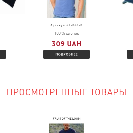
в?
д, выслать
во.
Артикул 61-036-0
ц и Вам будет
100 % хлопок
 скидкой.
309 UAH
ПОДРОБНЕЕ
наличии?
ПРОСМОТРЕННЫЕ ТОВАРЫ
сайте и указать
FRUIT OF THE LOOM