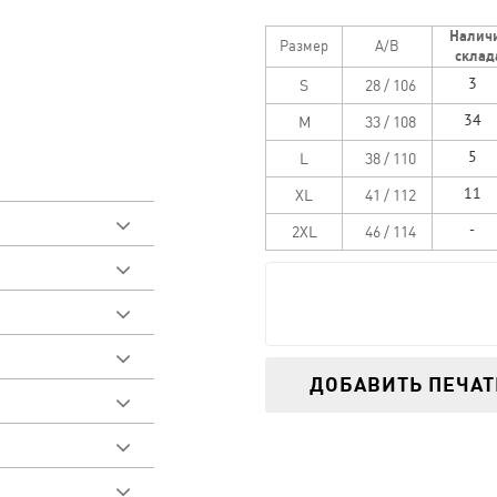
Налич
Размер
A/B
склад
S
28 / 106
M
33 / 108
L
38 / 110
XL
41 / 112
2XL
46 / 114
, 20% полиэстер
треть видео
у товара
добрать размер
кань без начеса
ДОБАВИТЬ ПЕЧАТ
ластичный пояс с
ет
а
шнуром.
арманы.
ладе
 печть
 обшивка кромки
деланных работ
 поле необходимо