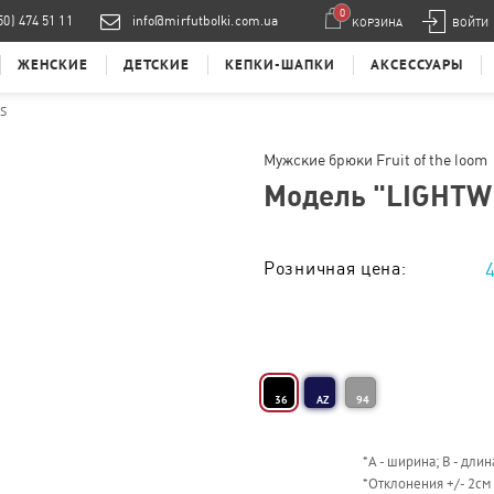
0
50) 474 51 11
info@mirfutbolki.com.ua
КОРЗИНА
ВОЙТИ
ЖЕНСКИЕ
ДЕТСКИЕ
КЕПКИ-ШАПКИ
АКСЕССУАРЫ
S
Мужские брюки Fruit of the loom
Модель "
LIGHTW
Розничная цена:
Тираж от 1 шт. :
36
AZ
94
*
А - ширина; B - длин
*
Отклонения +/- 2см