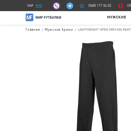
УКР
РУС
(068) 117 04 02
(0
МУЖСКИЕ
/
/
LIGHTWEIGHT OPEN HEM JOG PANT
Главная
Мужские брюки