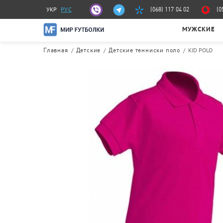
УКР
РУС
(068) 117 04 02
(0
МУЖСКИЕ
/
/
/
KID POLO
Главная
Детские
Детские тенниски поло