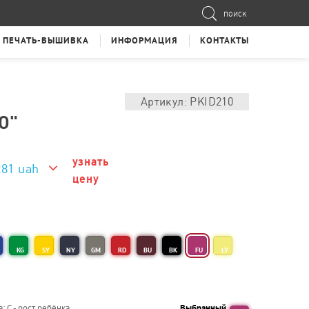
ПОИСК
ПЕЧАТЬ-ВЫШИВКА
ИНФОРМАЦИЯ
КОНТАКТЫ
Артикул: PKID210
O"
узнать
281 uah
цену
281 uah
KG
SY
NY
GM
RD
BU
BK
FU
LY
а; С - рост ребёнка
Выбранный