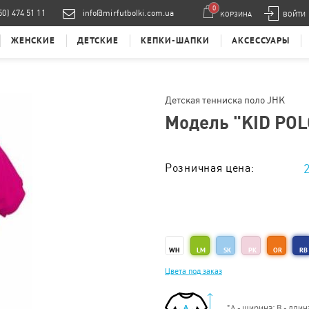
0
50) 474 51 11
info@mirfutbolki.com.ua
КОРЗИНА
ВОЙТИ
ЖЕНСКИЕ
ДЕТСКИЕ
КЕПКИ-ШАПКИ
АКСЕССУАРЫ
Детская тенниска поло JHK
Модель "
KID POL
Розничная цена:
Тираж от 1 шт. :
WH
LM
SK
PK
OR
RB
Цвета под заказ
*
А - ширина; B - длин