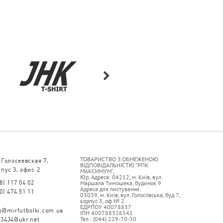
ТОВАРИСТВО З ОБМЕЖЕНОЮ
 Голосеевская 7,
ВІДПОВІДАЛЬНІСТЮ “РПК
пус 3, офис 2
МАКСИМУМ”,
Юр. Адреса: 04212, м. Київ, вул.
8) 117 04 02
Маршала Тимошека, будинок 9
Адреса для листування:
0) 474 51 11
03039, м. Київ, вул. Голосіївська, буд 7,
корпус 3, оф.№ 2.
ЕДРПОУ 40078837
fo@mirfutbolki.com.ua
ІПН 400788326541
Тел.: (044) 229-70-30
93434@ukr.net