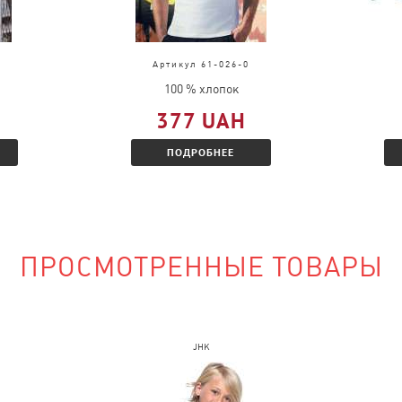
д, выслать
во.
ц и Вам будет
Артикул 61-026-0
 скидкой.
100 % хлопок
377 UAH
ПОДРОБНЕЕ
наличии?
ПРОСМОТРЕННЫЕ ТОВАРЫ
сайте и указать
JHK