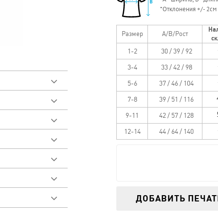
*
Отклонения +/- 2см
На
Размер
A/B/Рост
ск
1-2
30 / 39 / 92
3-4
33 / 42 / 98
5-6
37 / 46 / 104
7-8
39 / 51 / 116
ок
9-11
42 / 57 / 128
треть видео
12-14
44 / 64 / 140
у товара
добрать размер
поло. Короткий
жеты и воротник.
ет
а
ладе
 печть
деланных работ
ДОБАВИТЬ ПЕЧАТ
 поле необходимо
нет. Количество
ном размере