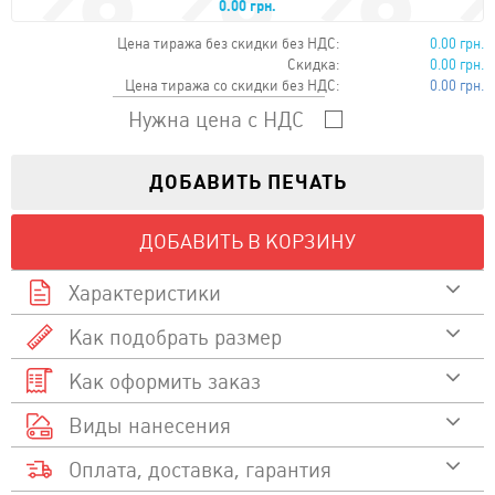
0.00 грн.
Цена тиража без скидки без НДС:
0.00 грн.
Скидка:
0.00 грн.
Цена тиража со скидки без НДС:
0.00 грн.
Нужна цена с НДС
ДОБАВИТЬ ПЕЧАТЬ
ДОБАВИТЬ В КОРЗИНУ
Характеристики
Как подобрать размер
100 % хлопок
Состав
Как оформить заказ
Смотреть видео
155
Плотность
Размер
Размер A/B
Виды нанесения
Выберите товар и перейдите в карточку товара
Как подобрать размер
Футболка с коротким
XS
48 / 68
Оплата, доставка, гарантия
рукавом. Двойной стежок
Выберите и кликните на выбранный цвет
Шелкотрафаретная печать
Описание
на воротнике, рукавах и
S
51 / 70