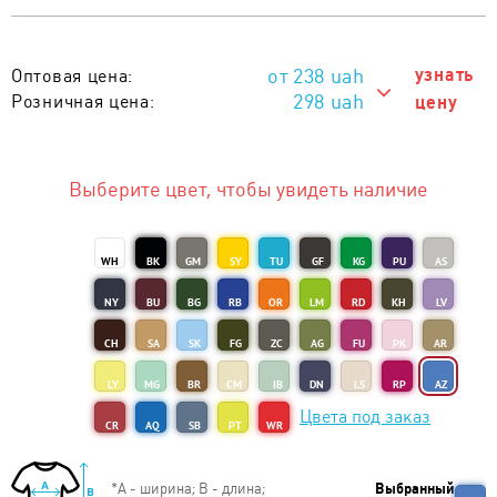
238
uah
узнать
Оптовая цена:
298 uah
Розничная цена:
цену
298 uah
Тираж 1 - 10 шт. :
238 uah
Тираж от 11 шт. :
Выберите цвет, чтобы увидеть наличие
WH
BK
GM
SY
TU
GF
KG
PU
AS
NY
BU
BG
RB
OR
LM
RD
KH
LV
CH
SA
SK
FG
ZC
AG
FU
PK
AR
LY
MG
BR
CM
IB
DN
LS
RP
AZ
Цвета под заказ
CR
AQ
SB
PT
WR
*
А - ширина; B - длина;
Выбранный