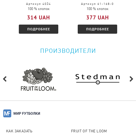
Пожалуйста, перейдите по
ссылке
и
Артикул 4034
Артикул 61-168-0
100 % хлопок
100 % хлопок
ознакомитесь с условиями.
314 UAH
377 UAH
ПОДРОБНЕЕ
ПОДРОБНЕЕ
ПРОИЗВОДИТЕЛИ
КАК ЗАКАЗАТЬ
FRUIT OF THE LOOM