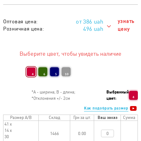
386
uah
узнать
Оптовая цена:
496 uah
Розничная цена:
цену
496 uah
Тираж 1 - 5 шт. :
456 uah
Тираж 6 - 20 шт. :
Выберите цвет, чтобы увидеть наличие
436 uah
Тираж 21 - 50 шт. :
416 uah
Тираж 51 - 100 шт. :
4
6
5
10
396 uah
Тираж 101 - 200 шт. :
*
А - ширина; B - длина;
Выбранный
386 uah
Тираж от 201 шт. :
4
*
Отклонения +/- 2см
цвет:
Как подобрать размер
Размер A/B
Склад
Грн за шт.
Ваш заказ
Сумма
41 х
14 х
0.00
30