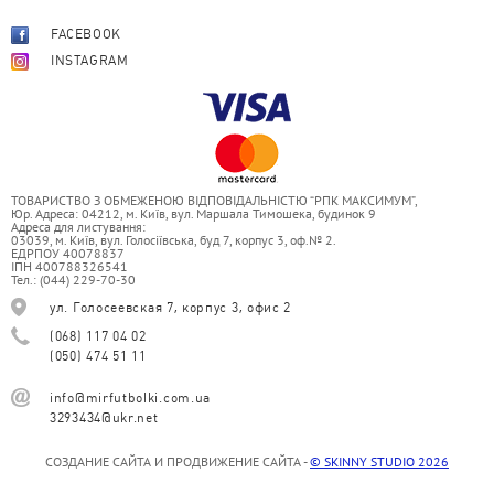
FACEBOOK
INSTAGRAM
ТОВАРИСТВО З ОБМЕЖЕНОЮ ВІДПОВІДАЛЬНІСТЮ “РПК МАКСИМУМ”,
Юр. Адреса: 04212, м. Київ, вул. Маршала Тимошека, будинок 9
Адреса для листування:
03039, м. Київ, вул. Голосіївська, буд 7, корпус 3, оф.№ 2.
ЕДРПОУ 40078837
ІПН 400788326541
Тел.: (044) 229-70-30
ул. Голосеевская 7, корпус 3, офис 2
(068) 117 04 02
(050) 474 51 11
info@mirfutbolki.com.ua
3293434@ukr.net
СОЗДАНИЕ САЙТА И ПРОДВИЖЕНИЕ САЙТА -
© SKINNY STUDIO 2026